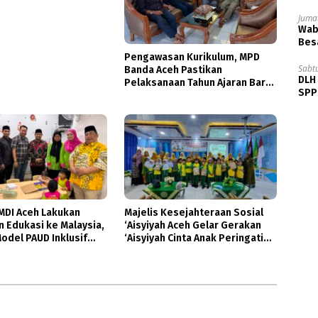
Jumat
Wabu
Besa
Pengawasan Kurikulum, MPD
Sabt
Banda Aceh Pastikan
DLH
Pelaksanaan Tahun Ajaran Baru
SPPB
Dukung Pembelajaran Diniyah
MDI Aceh Lakukan
Majelis Kesejahteraan Sosial
 Edukasi ke Malaysia,
‘Aisyiyah Aceh Gelar Gerakan
Model PAUD Inklusif
‘Aisyiyah Cinta Anak Peringati
isata Buah Tin
HAN 2026