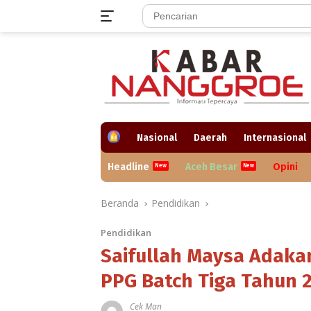
Langsung
ke
konten
H
Nasional
Daerah
Internasional
o
m
Headline
Aceh Besar
Opini
e
Beranda
Pendidikan
Pendidikan
Saifullah Maysa Adaka
PPG Batch Tiga Tahun 
Cek Man