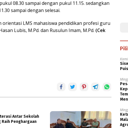
ukul 08.30 sampai dengan pukul 11.15. sedangkan
1.30 sampai dengan selesai.
 orientasi LMS mahasiswa pendidikan profesi guru
l Hasan Lubis, M.Pd. dan Rusulun Imam, M.Pd.
(Cek
Pil
Kami
Sisw
Puis
Ming
Pesa
Kep
Tem
Men
Ming
Ket
terasi Antar Sekolah
Mala
g Raih Penghargaan
Agr