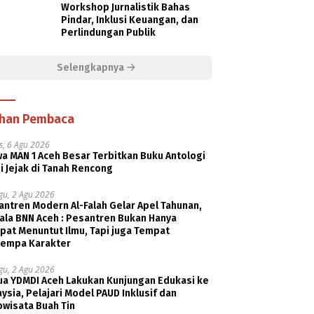
Workshop Jurnalistik Bahas
Pindar, Inklusi Keuangan, dan
Perlindungan Publik
Selengkapnya
ihan Pembaca
s, 6 Agu 2026
a MAN 1 Aceh Besar Terbitkan Buku Antologi
i Jejak di Tanah Rencong
gu, 2 Agu 2026
ntren Modern Al-Falah Gelar Apel Tahunan,
ala BNN Aceh : Pesantren Bukan Hanya
pat Menuntut Ilmu, Tapi juga Tempat
empa Karakter
gu, 2 Agu 2026
ua YDMDI Aceh Lakukan Kunjungan Edukasi ke
ysia, Pelajari Model PAUD Inklusif dan
owisata Buah Tin