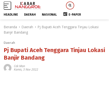
HEADLINE
DAERAH
NASIONAL
E-PAPER
L
Beranda
Daerah
Pj Bupati Aceh Tenggara Tinjau Lokasi
a
Banjir Bandang
n
g
Daerah
s
u
Pj Bupati Aceh Tenggara Tinjau Lokasi
n
Banjir Bandang
g
k
Cek Man
Kamis, 3 Nov 2022
e
k
o
n
t
e
n