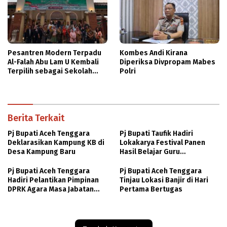
Pesantren Modern Terpadu
Kombes Andi Kirana
Al-Falah Abu Lam U Kembali
Diperiksa Divpropam Mabes
Terpilih sebagai Sekolah
Polri
Mitra PASCH Goethe-Institut
Indonesien
Berita Terkait
Pj Bupati Aceh Tenggara
Pj Bupati Taufik Hadiri
Deklarasikan Kampung KB di
Lokakarya Festival Panen
Desa Kampung Baru
Hasil Belajar Guru
Penggaerak Angkatan 11
Pj Bupati Aceh Tenggara
Pj Bupati Aceh Tenggara
Hadiri Pelantikan Pimpinan
Tinjau Lokasi Banjir di Hari
DPRK Agara Masa Jabatan
Pertama Bertugas
2024-2029