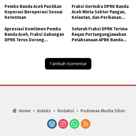
Pemko Banda Aceh Pastikan
Fraksi Gerindra DPRK Banda
Koperasi Beroperasi Sesuai
Aceh Minta Sektor Pangan,
Ketentuan
Kelautan, dan Perikanan
Dapat Tambahan Anggaran
Apresiasi Komitmen Pemko
Seluruh Fraksi DPRK Terima
Banda Aceh, Fraksi Gabungan
Raqan Pertangungjawaban
DPRK Terus Dorong
Pelaksanaan APBK Banda
Pemanfaatan Aset dan
Aceh TA 2025
Peningkatan PAD
Tambah Komentar
Home
Indeks
Redaksi
Pedoman Media Siber