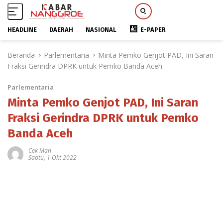
HEADLINE
DAERAH
NASIONAL
E-PAPER
L
Beranda
Parlementaria
Minta Pemko Genjot PAD, Ini Saran
a
Fraksi Gerindra DPRK untuk Pemko Banda Aceh
n
g
Parlementaria
s
u
Minta Pemko Genjot PAD, Ini Saran
n
Fraksi Gerindra DPRK untuk Pemko
g
Banda Aceh
k
e
Cek Man
k
Sabtu, 1 Okt 2022
o
n
t
e
n