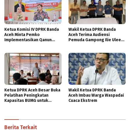
Ketua Komisi IV DPRK Banda
Wakil Ketua DPRK Banda
Aceh Minta Pemko
Aceh Terima Audiensi
Implementasikan Qanun
Pemuda Gampong Ilie Ulee
Ketahanan Keluarga
Kareng
Ketua DPRK Aceh Besar Buka
Wakil Ketua DPRK Banda
Pelatihan Peningkatan
Aceh Imbau Warga Waspadai
Kapasitas BUMG untuk
Cuaca Ekstrem
Perkuat Ekonomi Gampong
Berita Terkait