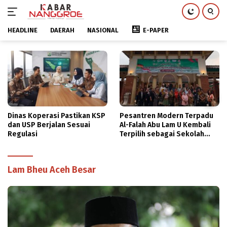
HEADLINE
DAERAH
NASIONAL
E-PAPER
Langsung
ke
konten
Dinas Koperasi Pastikan KSP
Pesantren Modern Terpadu
dan USP Berjalan Sesuai
Al-Falah Abu Lam U Kembali
Regulasi
Terpilih sebagai Sekolah
Mitra PASCH Goethe-Institut
Indonesien
Lam Bheu Aceh Besar