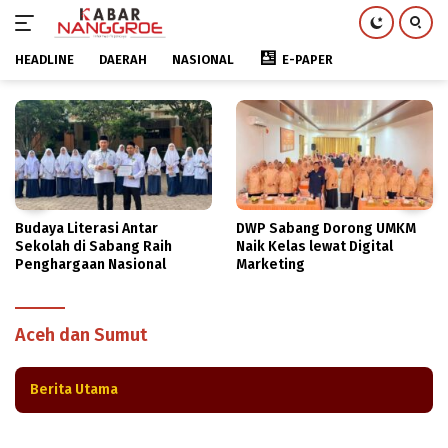
HEADLINE
DAERAH
NASIONAL
E-PAPER
Langsung
ke
konten
Budaya Literasi Antar
DWP Sabang Dorong UMKM
Sekolah di Sabang Raih
Naik Kelas lewat Digital
Penghargaan Nasional
Marketing
Olah Raga
Senin, 30 Okt 2023
59 Klub Panahan Aceh dan Sumut Ramaikan
Oemar Diyan Àrchery Championship ke-3
Aceh dan Sumut
Berita Utama