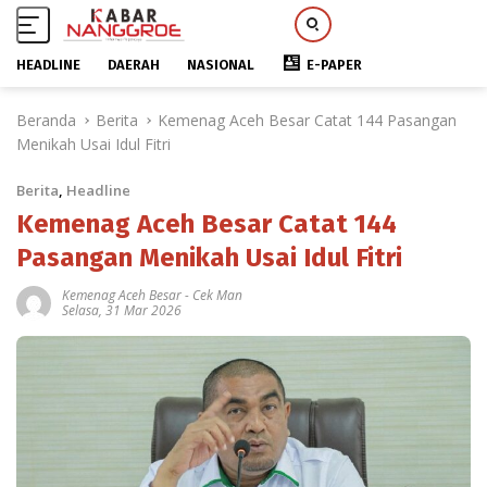
HEADLINE
DAERAH
NASIONAL
E-PAPER
L
Beranda
Berita
Kemenag Aceh Besar Catat 144 Pasangan
a
Menikah Usai Idul Fitri
n
g
Berita
,
Headline
s
u
Kemenag Aceh Besar Catat 144
n
Pasangan Menikah Usai Idul Fitri
g
k
Kemenag Aceh Besar
-
Cek Man
Selasa, 31 Mar 2026
e
k
o
n
t
e
n