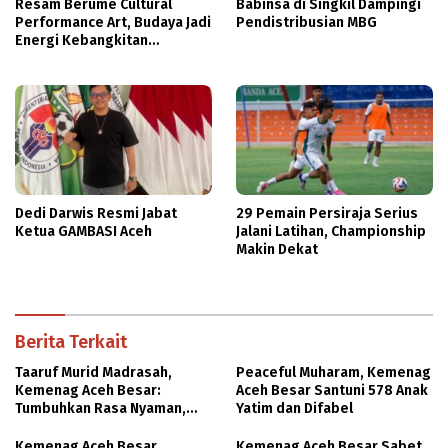
Resam Berume Cultural
Babinsa di Singkil Dampingi
Performance Art, Budaya Jadi
Pendistribusian MBG
Energi Kebangkitan
Masyarakat
Dedi Darwis Resmi Jabat
29 Pemain Persiraja Serius
Ketua GAMBASI Aceh
Jalani Latihan, Championship
Makin Dekat
Berita Terkait
Taaruf Murid Madrasah,
Peaceful Muharam, Kemenag
Kemenag Aceh Besar:
Aceh Besar Santuni 578 Anak
Tumbuhkan Rasa Nyaman,
Yatim dan Difabel
Bebas Perundungan
Kemenag Aceh Besar
Kemenag Aceh Besar Sabet