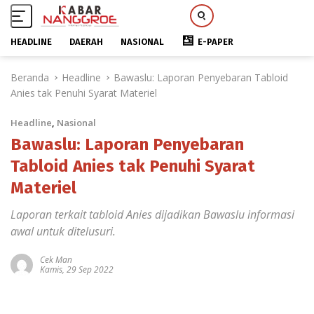
HEADLINE
DAERAH
NASIONAL
E-PAPER
L
Beranda
Headline
Bawaslu: Laporan Penyebaran Tabloid
a
Anies tak Penuhi Syarat Materiel
n
g
Headline
,
Nasional
s
u
Bawaslu: Laporan Penyebaran
n
Tabloid Anies tak Penuhi Syarat
g
Materiel
k
e
Laporan terkait tabloid Anies dijadikan Bawaslu informasi
k
awal untuk ditelusuri.
o
n
Cek Man
t
Kamis, 29 Sep 2022
e
n