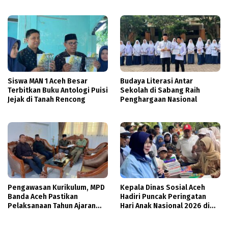
Beasiswa
Siswa MAN 1 Aceh Besar
Budaya Literasi Antar
Terbitkan Buku Antologi Puisi
Sekolah di Sabang Raih
Jejak di Tanah Rencong
Penghargaan Nasional
Pengawasan Kurikulum, MPD
Kepala Dinas Sosial Aceh
Banda Aceh Pastikan
Hadiri Puncak Peringatan
Pelaksanaan Tahun Ajaran
Hari Anak Nasional 2026 di
Baru Dukung Pembelajaran
Banda Aceh
Diniyah