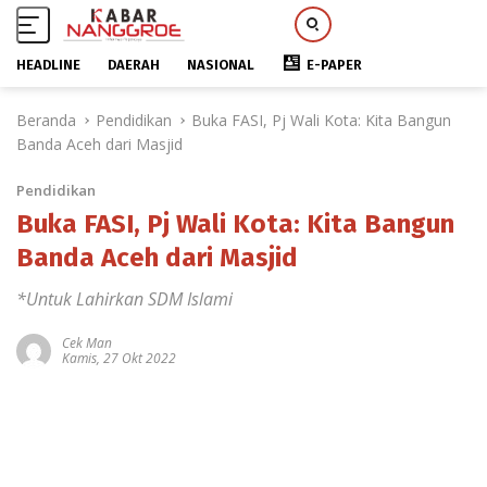
HEADLINE
DAERAH
NASIONAL
E-PAPER
L
Beranda
Pendidikan
Buka FASI, Pj Wali Kota: Kita Bangun
a
Banda Aceh dari Masjid
n
g
Pendidikan
s
u
Buka FASI, Pj Wali Kota: Kita Bangun
n
Banda Aceh dari Masjid
g
k
*Untuk Lahirkan SDM Islami
e
k
Cek Man
Kamis, 27 Okt 2022
o
n
t
e
n