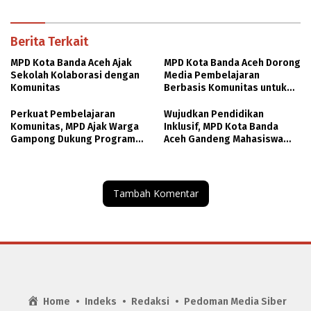
Indonesien
Berita Terkait
MPD Kota Banda Aceh Ajak
MPD Kota Banda Aceh Dorong
Sekolah Kolaborasi dengan
Media Pembelajaran
Komunitas
Berbasis Komunitas untuk
Tingkatkan Kualitas
Pendidikan
Perkuat Pembelajaran
Wujudkan Pendidikan
Komunitas, MPD Ajak Warga
Inklusif, MPD Kota Banda
Gampong Dukung Program
Aceh Gandeng Mahasiswa
Mahasiswa KKN
KKN
Tambah Komentar
Home
Indeks
Redaksi
Pedoman Media Siber