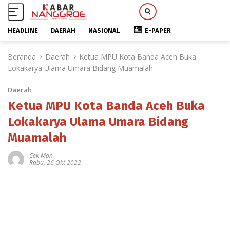
HEADLINE
DAERAH
NASIONAL
E-PAPER
L
Beranda
Daerah
Ketua MPU Kota Banda Aceh Buka
a
Lokakarya Ulama Umara Bidang Muamalah
n
g
Daerah
s
u
Ketua MPU Kota Banda Aceh Buka
n
Lokakarya Ulama Umara Bidang
g
Muamalah
k
e
Cek Man
k
Rabu, 26 Okt 2022
o
n
t
e
n