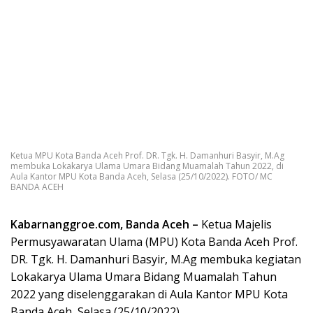
Ketua MPU Kota Banda Aceh Prof. DR. Tgk. H. Damanhuri Basyir, M.Ag
membuka Lokakarya Ulama Umara Bidang Muamalah Tahun 2022, di
Aula Kantor MPU Kota Banda Aceh, Selasa (25/10/2022). FOTO/ MC
BANDA ACEH
Kabarnanggroe.com, Banda Aceh –
Ketua Majelis
Permusyawaratan Ulama (MPU) Kota Banda Aceh Prof.
DR. Tgk. H. Damanhuri Basyir, M.Ag membuka kegiatan
Lokakarya Ulama Umara Bidang Muamalah Tahun
2022 yang diselenggarakan di Aula Kantor MPU Kota
Banda Aceh, Selasa (25/10/2022).