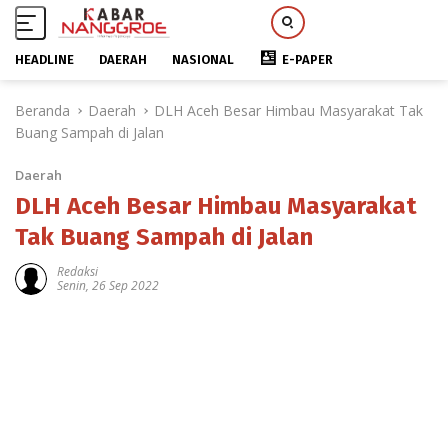
HEADLINE
DAERAH
NASIONAL
E-PAPER
L
Beranda
Daerah
DLH Aceh Besar Himbau Masyarakat Tak
a
Buang Sampah di Jalan
n
g
Daerah
s
u
DLH Aceh Besar Himbau Masyarakat
n
Tak Buang Sampah di Jalan
g
k
Redaksi
Senin, 26 Sep 2022
e
k
o
n
t
e
n