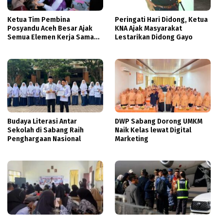
Ketua Tim Pembina
Peringati Hari Didong, Ketua
Posyandu Aceh Besar Ajak
KNA Ajak Masyarakat
Semua Elemen Kerja Sama
Lestarikan Didong Gayo
Tingkatkan Layanan
Kesehatan Ibu dan Anak
Budaya Literasi Antar
DWP Sabang Dorong UMKM
Sekolah di Sabang Raih
Naik Kelas lewat Digital
Penghargaan Nasional
Marketing