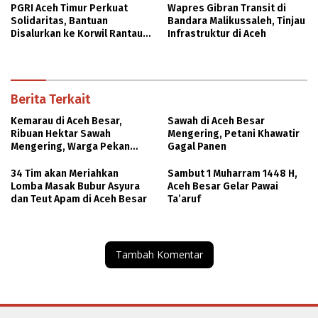
PGRI Aceh Timur Perkuat
Wapres Gibran Transit di
Solidaritas, Bantuan
Bandara Malikussaleh, Tinjau
Disalurkan ke Korwil Rantau
Infrastruktur di Aceh
Peureulak
Berita Terkait
Kemarau di Aceh Besar,
Sawah di Aceh Besar
Ribuan Hektar Sawah
Mengering, Petani Khawatir
Mengering, Warga Pekan
Gagal Panen
Bada Krisis Air
34 Tim akan Meriahkan
Sambut 1 Muharram 1448 H,
Lomba Masak Bubur Asyura
Aceh Besar Gelar Pawai
dan Teut Apam di Aceh Besar
Ta’aruf
Tambah Komentar