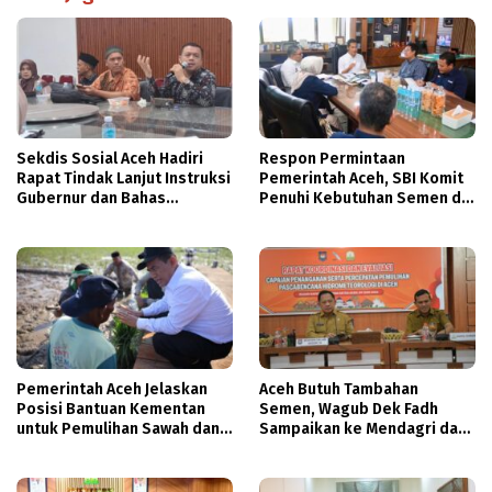
Sekdis Sosial Aceh Hadiri
Respon Permintaan
Rapat Tindak Lanjut Instruksi
Pemerintah Aceh, SBI Komit
Gubernur dan Bahas
Penuhi Kebutuhan Semen di
Penanganan Isu Sosial
Aceh
Pemerintah Aceh Jelaskan
Aceh Butuh Tambahan
Posisi Bantuan Kementan
Semen, Wagub Dek Fadh
untuk Pemulihan Sawah dan
Sampaikan ke Mendagri dan
Kebun
Danantara