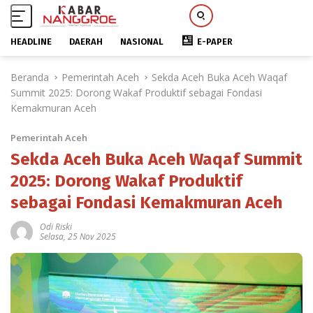
HEADLINE
DAERAH
NASIONAL
E-PAPER
L
Beranda
Pemerintah Aceh
Sekda Aceh Buka Aceh Waqaf
a
Summit 2025: Dorong Wakaf Produktif sebagai Fondasi
n
Kemakmuran Aceh
g
s
Pemerintah Aceh
u
n
Sekda Aceh Buka Aceh Waqaf Summit
g
2025: Dorong Wakaf Produktif
k
sebagai Fondasi Kemakmuran Aceh
e
k
Odi Riski
o
Selasa, 25 Nov 2025
n
t
e
n