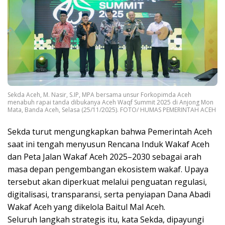
Sekda Aceh, M. Nasir, S.IP, MPA bersama unsur Forkopimda Aceh
menabuh rapai tanda dibukanya Aceh Waqf Summit 2025 di Anjong Mon
Mata, Banda Aceh, Selasa (25/11/2025). FOTO/ HUMAS PEMERINTAH ACEH
Sekda turut mengungkapkan bahwa Pemerintah Aceh
saat ini tengah menyusun Rencana Induk Wakaf Aceh
dan Peta Jalan Wakaf Aceh 2025–2030 sebagai arah
masa depan pengembangan ekosistem wakaf. Upaya
tersebut akan diperkuat melalui penguatan regulasi,
digitalisasi, transparansi, serta penyiapan Dana Abadi
Wakaf Aceh yang dikelola Baitul Mal Aceh.
Seluruh langkah strategis itu, kata Sekda, dipayungi