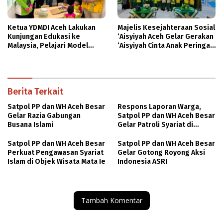
Ketua YDMDI Aceh Lakukan
Majelis Kesejahteraan Sosial
Kunjungan Edukasi ke
‘Aisyiyah Aceh Gelar Gerakan
Malaysia, Pelajari Model
‘Aisyiyah Cinta Anak Peringati
PAUD Inklusif dan Agrowisata
HAN 2026
Buah Tin
Berita Terkait
Satpol PP dan WH Aceh Besar
Respons Laporan Warga,
Gelar Razia Gabungan
Satpol PP dan WH Aceh Besar
Busana Islami
Gelar Patroli Syariat di
Kawasan Cot Iri
Satpol PP dan WH Aceh Besar
Satpol PP dan WH Aceh Besar
Perkuat Pengawasan Syariat
Gelar Gotong Royong Aksi
Islam di Objek Wisata Mata Ie
Indonesia ASRI
Tambah Komentar