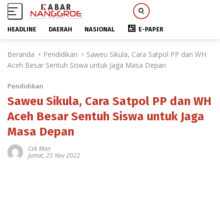
HEADLINE
DAERAH
NASIONAL
E-PAPER
L
Beranda
Pendidikan
Saweu Sikula, Cara Satpol PP dan WH
a
Aceh Besar Sentuh Siswa untuk Jaga Masa Depan
n
g
Pendidikan
s
u
Saweu Sikula, Cara Satpol PP dan WH
n
Aceh Besar Sentuh Siswa untuk Jaga
g
Masa Depan
k
e
Cek Man
k
Jumat, 25 Nov 2022
o
n
t
e
n