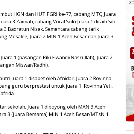
ambut HGN dan HUT PGRI ke-77, cabang MTQ Juara
Juara 3 Zaimah, cabang Vocal Solo Juara 1 diraih Siti
ra 3 Badratun Nisak. Sementara cabang tarik
ng Mesalee, Juara 2 MIN 1 Aceh Besar dan Juara 3
uara 1 (pasangan Riki Fiwandi/Nasrullah), Juara 2
asangan Miswar/Radhi).
tri Juara 1 disabet oleh Afnidar, Juara 2 Rovinna
bang guru berprestasi untuk juara 1, Rovinna Yeti,
afrida.
tar sekolah, Juara 1 diboyong oleh MAN 3 Aceh
uara 3 (Juara Bersama) MIN 1 Aceh Besar/MTsN 1