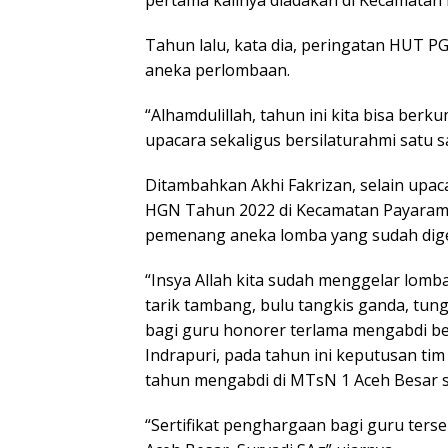
pertama kalinya diadakan di Kecamatan 
Tahun lalu, kata dia, peringatan HUT P
aneka perlombaan.
“Alhamdulillah, tahun ini kita bisa ber
upacara sekaligus bersilaturahmi satu s
Ditambahkan Akhi Fakrizan, selain upac
HGN Tahun 2022 di Kecamatan Payarama
pemenang aneka lomba yang sudah dige
“Insya Allah kita sudah menggelar lomba
tarik tambang, bulu tangkis ganda, tun
bagi guru honorer terlama mengabdi berd
Indrapuri, pada tahun ini keputusan tim
tahun mengabdi di MTsN 1 Aceh Besar s
“Sertifikat penghargaan bagi guru ter