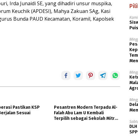
i, Irda Junaidi SE, yang dihadiri unsur muspika,
Pil
orum Keuchik (APDESI), Mahya Zakuan SAg, Kasi
Kami
ngurus Bunda PAUD Kecamatan, Koramil, Kapolsek
Sisw
Puis
Ming
Pesa
Kep
Tem
Men
Ming
Ket
Mala
Agr
Ming
Dela
perasi Pastikan KSP
Pesantren Modern Terpadu Al-
Mem
erjalan Sesuai
Falah Abu Lam U Kembali
Terpilih sebagai Sekolah Mitra
Sabt
PASCH Goethe-Institut
DLH
Indonesien
SPPB