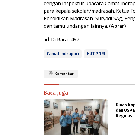
dengan inspektur upacara Camat Indrapur
para kepala sekolah/madrasah. Ketua F
Pendidikan Madrasah, Suryadi SAg, Pe
dan tamu undangan lainnya.
(Abrar)
Di Baca :
497
Camat Indrapuri
HUT PGRI
Komentar
Baca Juga
Dinas Ko
dan USP B
Regulasi