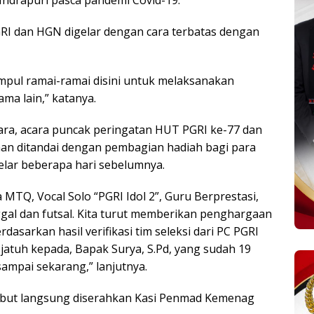
Indrapuri pasca pandemi Covid-19.
GRI dan HGN digelar dengan cara terbatas dengan
kumpul ramai-ramai disini untuk melaksanakan
ama lain,” katanya.
ara, acara puncak peringatan HUT PGRI ke-77 dan
n ditandai dengan pembagian hadiah bagi para
lar beberapa hari sebelumnya.
 MTQ, Vocal Solo “PGRI Idol 2”, Guru Berprestasi,
ggal dan futsal. Kita turut memberikan penghargaan
asarkan hasil verifikasi tim seleksi dari PC PGRI
 jatuh kepada, Bapak Surya, S.Pd, yang sudah 19
ampai sekarang,” lanjutnya.
sebut langsung diserahkan Kasi Penmad Kemenag