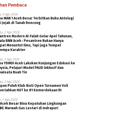
ihan Pembaca
s, 6 Agu 2026
a MAN 1 Aceh Besar Terbitkan Buku Antologi
i Jejak di Tanah Rencong
gu, 2 Agu 2026
ntren Modern Al-Falah Gelar Apel Tahunan,
ala BNN Aceh : Pesantren Bukan Hanya
pat Menuntut Ilmu, Tapi juga Tempat
empa Karakter
gu, 2 Agu 2026
ua YDMDI Aceh Lakukan Kunjungan Edukasi ke
ysia, Pelajari Model PAUD Inklusif dan
owisata Buah Tin
gu, 2 Agu 2026
pan Puluh Klub Ikuti Open Turnamen Voli
eriahkan HUT ke 81 Kemerdekaan RI
u, 1 Agu 2026
 Aceh Besar Bina Kepatuhan Lingkungan
E Marwah Gas Lestari di Indrapuri