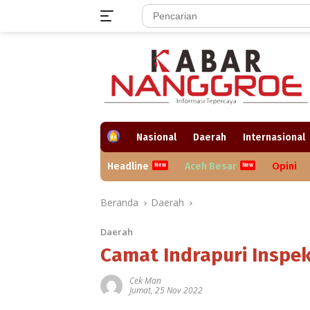
Langsung
ke
konten
H
Nasional
Daerah
Internasional
o
m
Headline
Aceh Besar
Opini
e
Beranda
Daerah
Daerah
Camat Indrapuri Inspe
Cek Man
Jumat, 25 Nov 2022