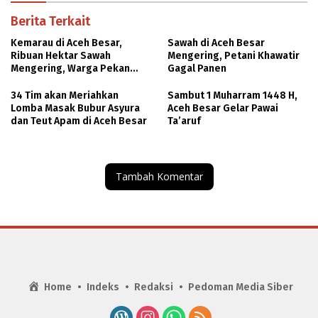
Berita Terkait
Kemarau di Aceh Besar,
Sawah di Aceh Besar
Ribuan Hektar Sawah
Mengering, Petani Khawatir
Mengering, Warga Pekan
Gagal Panen
Bada Krisis Air
34 Tim akan Meriahkan
Sambut 1 Muharram 1448 H,
Lomba Masak Bubur Asyura
Aceh Besar Gelar Pawai
dan Teut Apam di Aceh Besar
Ta’aruf
Tambah Komentar
Home
Indeks
Redaksi
Pedoman Media Siber