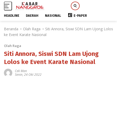
HEADLINE
DAERAH
NASIONAL
E-PAPER
L
Beranda
Olah Raga
Siti Annora, Siswi SDN Lam Ujong Lolos
a
ke Event Karate Nasional
n
g
Olah Raga
s
u
Siti Annora, Siswi SDN Lam Ujong
n
Lolos ke Event Karate Nasional
g
k
Cek Man
Senin, 24 Okt 2022
e
k
o
n
t
e
n