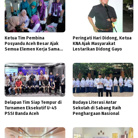
Ketua Tim Pembina
Peringati Hari Didong, Ketua
Posyandu Aceh Besar Ajak
KNA Ajak Masyarakat
Semua Elemen Kerja Sama
Lestarikan Didong Gayo
Tingkatkan Layanan
Kesehatan Ibu dan Anak
Delapan Tim Siap Tempur di
Budaya Literasi Antar
Turnamen Eksekutif U-45
Sekolah di Sabang Raih
PSSI Banda Aceh
Penghargaan Nasional