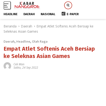
HEADLINE
DAERAH
NASIONAL
E-PAPER
L
Beranda
Daerah
Empat Atlet Softenis Aceh Bersiap ke
a
Seleknas Asian Games
n
g
Daerah
,
Headline
,
Olah Raga
s
u
Empat Atlet Softenis Aceh Bersiap
n
ke Seleknas Asian Games
g
k
Cek Man
Sabtu, 24 Sep 2022
e
k
o
n
t
e
n