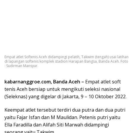
Empat atlet Softenis Aceh didampingi pelatih, Takwim (tengah) usai latihan
di lapangan softenis komplek stadion Harapan Bangsa, Banda Aceh. Foto
: Sudirman Mansyur.
kabarnanggroe.com, Banda Aceh –
Empat atlet soft
tenis Aceh bersiap untuk mengikuti seleksi nasional
(Seleknas) yang digelar di Jakarta, 9 – 10 Oktober 2022.
Keempat atlet tersebut terdiri dua putra dan dua putri
yaitu Fajar Isfan dan M Maulidan. Petenis putri yaitu
Ella Faradilla dan Alifah Siti Marwah didampingi
seorang yaitu Takwim.