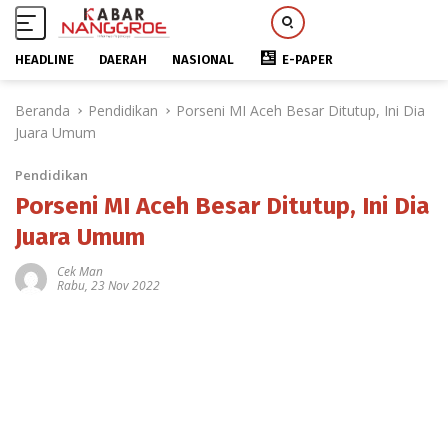
HEADLINE
DAERAH
NASIONAL
E-PAPER
L
Beranda
Pendidikan
Porseni MI Aceh Besar Ditutup, Ini Dia
a
Juara Umum
n
g
Pendidikan
s
u
Porseni MI Aceh Besar Ditutup, Ini Dia
n
Juara Umum
g
k
Cek Man
Rabu, 23 Nov 2022
e
k
o
n
t
e
n