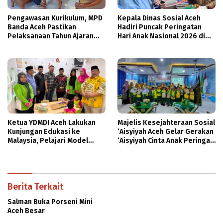
Pengawasan Kurikulum, MPD
Kepala Dinas Sosial Aceh
Banda Aceh Pastikan
Hadiri Puncak Peringatan
Pelaksanaan Tahun Ajaran
Hari Anak Nasional 2026 di
Baru Dukung Pembelajaran
Banda Aceh
Diniyah
Ketua YDMDI Aceh Lakukan
Majelis Kesejahteraan Sosial
Kunjungan Edukasi ke
‘Aisyiyah Aceh Gelar Gerakan
Malaysia, Pelajari Model
‘Aisyiyah Cinta Anak Peringati
PAUD Inklusif dan Agrowisata
HAN 2026
Buah Tin
Berita Terkait
Salman Buka Porseni Mini
Aceh Besar