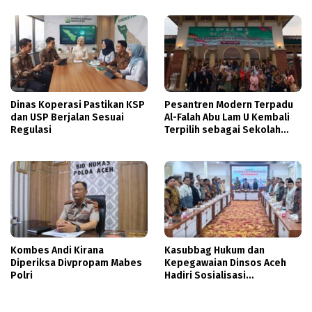
Dinas Koperasi Pastikan KSP
Pesantren Modern Terpadu
dan USP Berjalan Sesuai
Al-Falah Abu Lam U Kembali
Regulasi
Terpilih sebagai Sekolah
Mitra PASCH Goethe-Institut
Indonesien
Kombes Andi Kirana
Kasubbag Hukum dan
Diperiksa Divpropam Mabes
Kepegawaian Dinsos Aceh
Polri
Hadiri Sosialisasi
Penyusunan DBOD