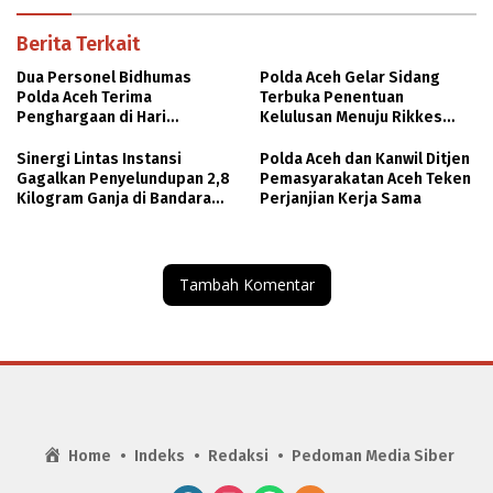
Berita Terkait
Dua Personel Bidhumas
Polda Aceh Gelar Sidang
Polda Aceh Terima
Terbuka Penentuan
Penghargaan di Hari
Kelulusan Menuju Rikkes
Bhayangkara ke-80
Tahap II Penerimaan Polri TA
2026
Sinergi Lintas Instansi
Polda Aceh dan Kanwil Ditjen
Gagalkan Penyelundupan 2,8
Pemasyarakatan Aceh Teken
Kilogram Ganja di Bandara
Perjanjian Kerja Sama
SIM
Tambah Komentar
Home
Indeks
Redaksi
Pedoman Media Siber