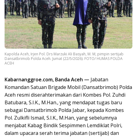
Kapolda Aceh, Irjen Pol. Drs Marzuki Ali Basyah, M. M, pimpin sertijab
Dansatbrimob Polda Aceh. Jumat (22/5/2026). FOTO/ HUMAS POLDA
ACEH
Kabarnanggroe.com, Banda Aceh —
Jabatan
Komandan Satuan Brigade Mobil (Dansatbrimob) Polda
Aceh resmi diserahterimakan dari Kombes Pol. Zuhdi
Batubara, S.I.K., M.Han., yang mendapat tugas baru
sebagai Dansatbrimob Polda Jabar, kepada Kombes
Pol. Zulkifli Ismail, S.I.K., M.Han, yang sebelumnya
menjabat Kabag Bindik Sespimmen Lemdiklat Polri,
dalam upacara serah terima jabatan (sertijab) dan