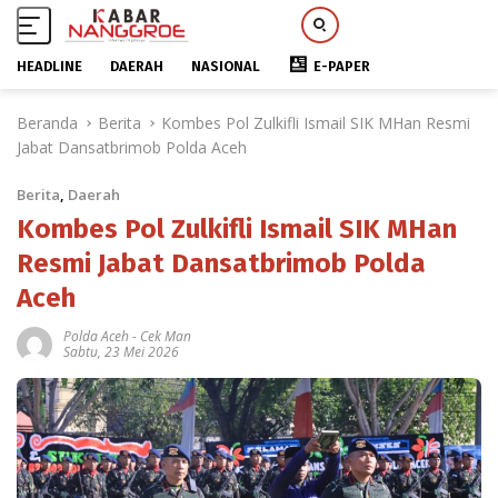
HEADLINE
DAERAH
NASIONAL
E-PAPER
L
Beranda
Berita
Kombes Pol Zulkifli Ismail SIK MHan Resmi
a
Jabat Dansatbrimob Polda Aceh
n
g
Berita
,
Daerah
s
u
Kombes Pol Zulkifli Ismail SIK MHan
n
Resmi Jabat Dansatbrimob Polda
g
Aceh
k
e
Polda Aceh
-
Cek Man
k
Sabtu, 23 Mei 2026
o
n
t
e
n