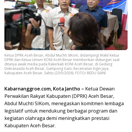
Ketua DPRK Aceh Besar, Abdul Muchti SIKom, didampingi Wakil Ketua
DPRK dan Ketua Umum KONI Aceh Besar memberikan dukungan saat
ditanya awak media pada Rakerkab KONI Aceh Besar, di Gedung
Dekranasda Aceh Besar, Gampong Gani, Kecamatan Ingin Jaya,
Kabupaten Aceh Besar, Sabtu (23/5/2026). FOTO/ BEDU SAINI
Kabarnanggroe.com, Kota Jantho –
Ketua Dewan
Perwakilan Rakyat Kabupaten (DPRK) Aceh Besar,
Abdul Muchti SIKom, menegaskan komitmen lembaga
legislatif untuk mendukung berbagai program dan
kegiatan olahraga demi meningkatkan prestasi
Kabupaten Aceh Besar.