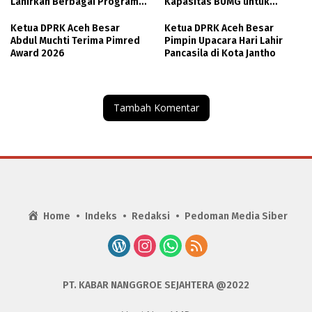
Lahirkan Berbagai Program
Kapasitas BUMG untuk
Beasiswa
Perkuat Ekonomi Gampong
Ketua DPRK Aceh Besar
Ketua DPRK Aceh Besar
Abdul Muchti Terima Pimred
Pimpin Upacara Hari Lahir
Award 2026
Pancasila di Kota Jantho
Tambah Komentar
Home
Indeks
Redaksi
Pedoman Media Siber
PT. KABAR NANGGROE SEJAHTERA @2022