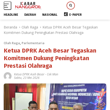
HEADLINE
DAERAH
NASIONAL
E-PAPER
L
Beranda
Olah Raga
Ketua DPRK Aceh Besar Tegaskan
a
Komitmen Dukung Peningkatan Prestasi Olahraga
n
g
Olah Raga
,
Parlementaria
s
u
Ketua DPRK Aceh Besar Tegaskan
n
Komitmen Dukung Peningkatan
g
Prestasi Olahraga
k
e
Ketua DPRK Aceh Besar
-
Cek Man
k
Sabtu, 23 Mei 2026
o
n
t
e
n