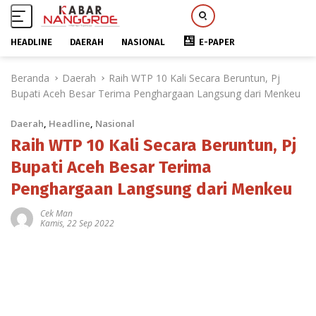
HEADLINE
DAERAH
NASIONAL
E-PAPER
L
Beranda
Daerah
Raih WTP 10 Kali Secara Beruntun, Pj
a
Bupati Aceh Besar Terima Penghargaan Langsung dari Menkeu
n
g
Daerah
,
Headline
,
Nasional
s
u
Raih WTP 10 Kali Secara Beruntun, Pj
n
Bupati Aceh Besar Terima
g
Penghargaan Langsung dari Menkeu
k
e
Cek Man
k
Kamis, 22 Sep 2022
o
n
t
e
n