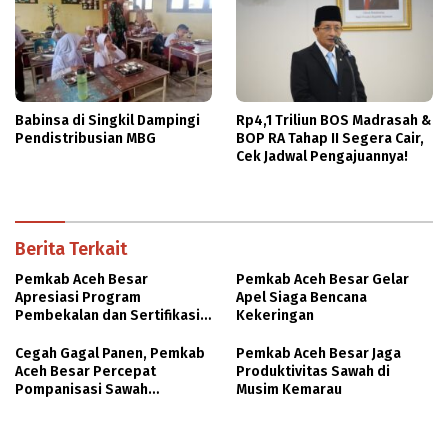
Babinsa di Singkil Dampingi
Rp4,1 Triliun BOS Madrasah &
Pendistribusian MBG
BOP RA Tahap II Segera Cair,
Cek Jadwal Pengajuannya!
Berita Terkait
Pemkab Aceh Besar
Pemkab Aceh Besar Gelar
Apresiasi Program
Apel Siaga Bencana
Pembekalan dan Sertifikasi
Kekeringan
Tenaga Kerja Konstruksi
Cegah Gagal Panen, Pemkab
Pemkab Aceh Besar Jaga
Aceh Besar Percepat
Produktivitas Sawah di
Pompanisasi Sawah
Musim Kemarau
Terdampak Kekeringan