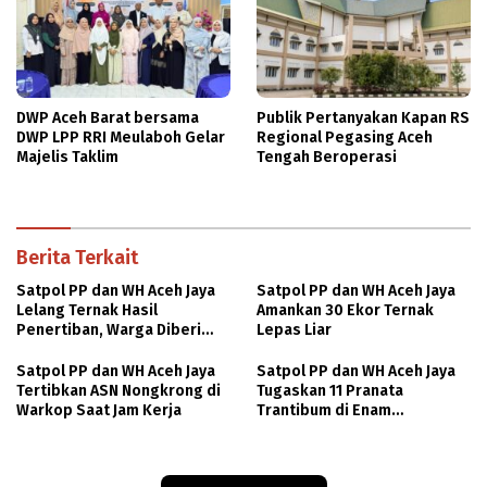
DWP Aceh Barat bersama
Publik Pertanyakan Kapan RS
DWP LPP RRI Meulaboh Gelar
Regional Pegasing Aceh
Majelis Taklim
Tengah Beroperasi
Berita Terkait
Satpol PP dan WH Aceh Jaya
Satpol PP dan WH Aceh Jaya
Lelang Ternak Hasil
Amankan 30 Ekor Ternak
Penertiban, Warga Diberi
Lepas Liar
Kesempatan Ikut Secara
Terbuka
Satpol PP dan WH Aceh Jaya
Satpol PP dan WH Aceh Jaya
Tertibkan ASN Nongkrong di
Tugaskan 11 Pranata
Warkop Saat Jam Kerja
Trantibum di Enam
Kecamatan