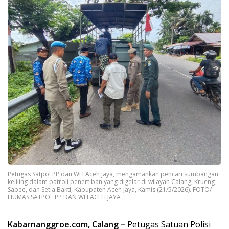
Petugas Satpol PP dan WH Aceh Jaya, mengamankan pencari sumbangan
keliling dalam patroli penertiban yang digelar di wilayah Calang, Krueng
Sabee, dan Setia Bakti, Kabupaten Aceh Jaya, Kamis (21/5/2026). FOTO/
HUMAS SATPOL PP DAN WH ACEH JAYA
Kabarnanggroe.com, Calang –
Petugas Satuan Polisi