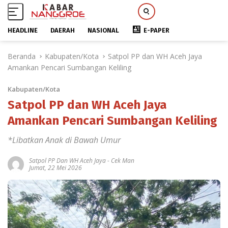
HEADLINE
DAERAH
NASIONAL
E-PAPER
L
Beranda
Kabupaten/Kota
Satpol PP dan WH Aceh Jaya
a
Amankan Pencari Sumbangan Keliling
n
g
Kabupaten/Kota
s
u
Satpol PP dan WH Aceh Jaya
n
Amankan Pencari Sumbangan Keliling
g
k
*Libatkan Anak di Bawah Umur
e
k
Satpol PP Dan WH Aceh Jaya
-
Cek Man
Jumat, 22 Mei 2026
o
n
t
e
n