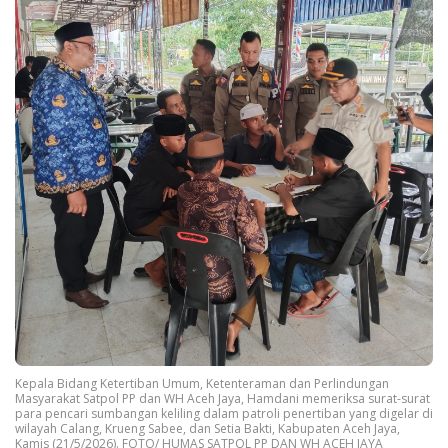
Kepala Bidang Ketertiban Umum, Ketenteraman dan Perlindungan
Masyarakat Satpol PP dan WH Aceh Jaya, Hamdani memeriksa surat-surat
para pencari sumbangan keliling dalam patroli penertiban yang digelar di
wilayah Calang, Krueng Sabee, dan Setia Bakti, Kabupaten Aceh Jaya,
Kamis (21/5/2026). FOTO/ HUMAS SATPOL PP DAN WH ACEH JAYA