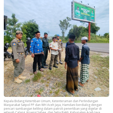
Kepala Bidang Ketertiban Umum, Ketenteraman dan Perlindungan
Masyarakat Satpol PP dan WH Aceh Jaya, Hamdani berdialog dengan
pencari sumbangan keliling dalam patroli penertiban yang digelar di
wilayah Calang, Krueng Sabee, dan Setia Bakti, Kabupaten Aceh Jaya,