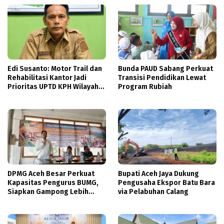
Edi Susanto: Motor Trail dan
Bunda PAUD Sabang Perkuat
Rehabilitasi Kantor Jadi
Transisi Pendidikan Lewat
Prioritas UPTD KPH Wilayah
Program Rubiah
VIII Aceh Unit IX Aceh
Tenggara
DPMG Aceh Besar Perkuat
Bupati Aceh Jaya Dukung
Kapasitas Pengurus BUMG,
Pengusaha Ekspor Batu Bara
Siapkan Gampong Lebih
via Pelabuhan Calang
Mandiri Hadapi Berkurangnya
Dana Desa