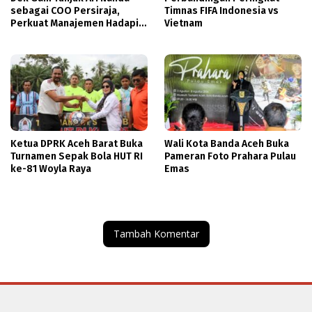
sebagai COO Persiraja,
Timnas FIFA Indonesia vs
Perkuat Manajemen Hadapi
Vietnam
Musim Baru
Ketua DPRK Aceh Barat Buka
Wali Kota Banda Aceh Buka
Turnamen Sepak Bola HUT RI
Pameran Foto Prahara Pulau
ke-81 Woyla Raya
Emas
Tambah Komentar