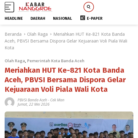
HEADLINE
DAERAH
NASIONAL
E-PAPER
L
Beranda
Olah Raga
Meriahkan HUT Ke-821 Kota Banda
a
Aceh, PBVSI Bersama Dispora Gelar Kejuaraan Voli Piala Wali
n
Kota
g
s
Olah Raga
,
Pemerintah Kota Banda Aceh
u
n
Meriahkan HUT Ke-821 Kota Banda
g
Aceh, PBVSI Bersama Dispora Gelar
k
Kejuaraan Voli Piala Wali Kota
e
k
PBVSI Banda Aceh
-
Cek Man
o
Jumat, 22 Mei 2026
n
t
e
n