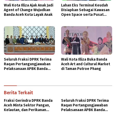
Wali Kota Illiza Ajak Anak Jadi
Lahan Eks Terminal Keudah
Agent of Change Wujudkan
Disiapkan Sebagai Kawasan
Banda Aceh Kota Layak Anak
Open Space serta Pusat
Bisnis Terintegrasi
Seluruh Fraksi DPRK Terima
Wali Kota Illiza Buka Banda
Raqan Pertangungjawaban
Aceh Art and Cultural Market
Pelaksanaan APBK Banda
di Taman Putroe Phang
Aceh TA 2025
Berita Terkait
Fraksi Gerindra DPRK Banda
Seluruh Fraksi DPRK Terima
Aceh Minta Sektor Pangan,
Raqan Pertangungjawaban
Kelautan, dan Perikanan
Pelaksanaan APBK Banda
Dapat Tambahan Anggaran
Aceh TA 2025