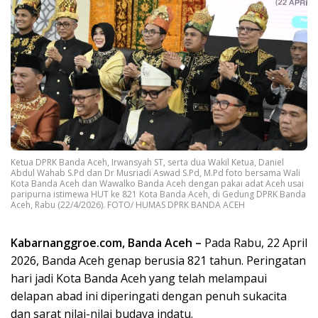
Ketua DPRK Banda Aceh, Irwansyah ST, serta dua Wakil Ketua, Daniel
Abdul Wahab S.Pd dan Dr Musriadi Aswad S.Pd, M.Pd foto bersama Wali
Kota Banda Aceh dan Wawalko Banda Aceh dengan pakai adat Aceh usai
paripurna istimewa HUT ke 821 Kota Banda Aceh, di Gedung DPRK Banda
Aceh, Rabu (22/4/2026). FOTO/ HUMAS DPRK BANDA ACEH
Kabarnanggroe.com, Banda Aceh –
Pada Rabu, 22 April
2026, Banda Aceh genap berusia 821 tahun. Peringatan
hari jadi Kota Banda Aceh yang telah melampaui
delapan abad ini diperingati dengan penuh sukacita
dan sarat nilai-nilai budaya indatu.