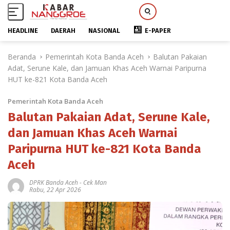
HEADLINE
DAERAH
NASIONAL
E-PAPER
L
Beranda
Pemerintah Kota Banda Aceh
Balutan Pakaian
a
Adat, Serune Kale, dan Jamuan Khas Aceh Warnai Paripurna
n
HUT ke-821 Kota Banda Aceh
g
s
Pemerintah Kota Banda Aceh
u
n
Balutan Pakaian Adat, Serune Kale,
g
dan Jamuan Khas Aceh Warnai
k
Paripurna HUT ke-821 Kota Banda
e
k
Aceh
o
n
DPRK Banda Aceh
-
Cek Man
Rabu, 22 Apr 2026
t
e
n