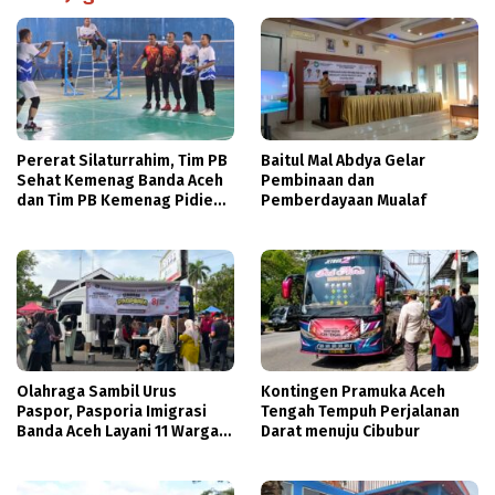
Pererat Silaturrahim, Tim PB
Baitul Mal Abdya Gelar
Sehat Kemenag Banda Aceh
Pembinaan dan
dan Tim PB Kemenag Pidie
Pemberdayaan Mualaf
Jalin Pertandingan
Persahabatan
Olahraga Sambil Urus
Kontingen Pramuka Aceh
Paspor, Pasporia Imigrasi
Tengah Tempuh Perjalanan
Banda Aceh Layani 11 Warga
Darat menuju Cibubur
di CFD