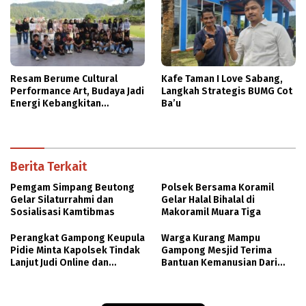
Resam Berume Cultural
Kafe Taman I Love Sabang,
Performance Art, Budaya Jadi
Langkah Strategis BUMG Cot
Energi Kebangkitan
Ba’u
Masyarakat
Berita Terkait
Pemgam Simpang Beutong
Polsek Bersama Koramil
Gelar Silaturrahmi dan
Gelar Halal Bihalal di
Sosialisasi Kamtibmas
Makoramil Muara Tiga
Perangkat Gampong Keupula
Warga Kurang Mampu
Pidie Minta Kapolsek Tindak
Gampong Mesjid Terima
Lanjut Judi Online dan
Bantuan Kemanusian Dari
Pencurian Ternak
Polres Pidie