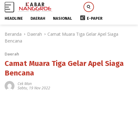
HEADLINE
DAERAH
NASIONAL
E-PAPER
L
Beranda
Daerah
Camat Muara Tiga Gelar Apel Siaga
a
Bencana
n
g
Daerah
s
u
Camat Muara Tiga Gelar Apel Siaga
n
Bencana
g
k
Cek Man
Sabtu, 19 Nov 2022
e
k
o
n
t
e
n