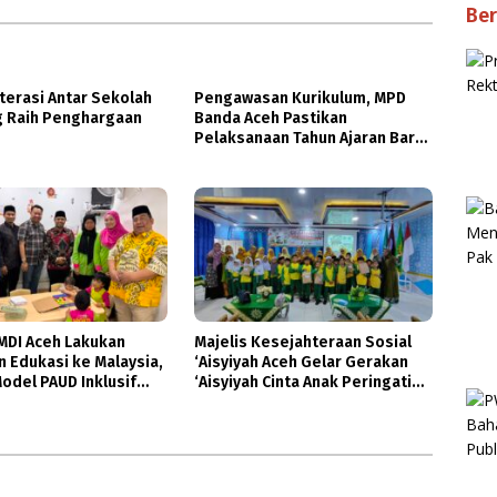
Ber
terasi Antar Sekolah
Pengawasan Kurikulum, MPD
g Raih Penghargaan
Banda Aceh Pastikan
Pelaksanaan Tahun Ajaran Baru
Dukung Pembelajaran Diniyah
MDI Aceh Lakukan
Majelis Kesejahteraan Sosial
 Edukasi ke Malaysia,
‘Aisyiyah Aceh Gelar Gerakan
Model PAUD Inklusif
‘Aisyiyah Cinta Anak Peringati
isata Buah Tin
HAN 2026