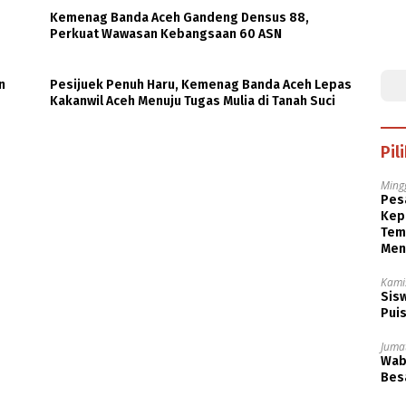
Kemenag Banda Aceh Gandeng Densus 88,
Perkuat Wawasan Kebangsaan 60 ASN
n
Pesijuek Penuh Haru, Kemenag Banda Aceh Lepas
Kakanwil Aceh Menuju Tugas Mulia di Tanah Suci
Pil
Ming
Pesa
Kep
Tem
Men
Kami
Sisw
Puis
Jumat
Wabu
Besa