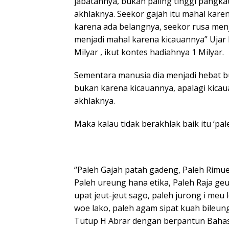
jabatannya, bukan paling tinggi pangkat
akhlaknya. Seekor gajah itu mahal karen
karena ada belangnya, seekor rusa men
menjadi mahal karena kicauannya” Uja
Milyar , ikut kontes hadiahnya 1 Milyar.
Sementara manusia dia menjadi hebat b
bukan karena kicauannya, apalagi kicaua
akhlaknya.
Maka kalau tidak berakhlak baik itu ‘pa
“Paleh Gajah patah gadeng, Paleh Rimu
Paleh ureung hana etika, Paleh Raja g
upat jeut-jeut sago, paleh jurong i me
woe lako, paleh agam sipat kuah bileun
Tutup H Abrar dengan berpantun Bahas