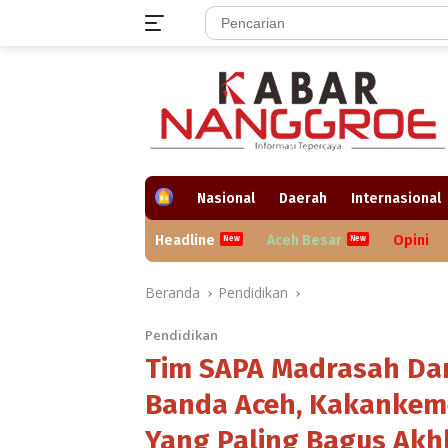
Langsung
ke
konten
H
Nasional
Daerah
Internasional
o
m
Headline
Aceh Besar
Opini
e
Beranda
Pendidikan
Pendidikan
Tim SAPA Madrasah Dam
Banda Aceh, Kakankeme
Yang Paling Bagus Akh