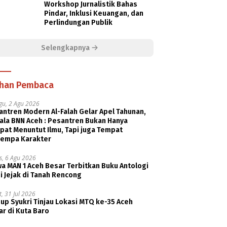
Workshop Jurnalistik Bahas
Pindar, Inklusi Keuangan, dan
Perlindungan Publik
Selengkapnya
ihan Pembaca
gu, 2 Agu 2026
ntren Modern Al-Falah Gelar Apel Tahunan,
ala BNN Aceh : Pesantren Bukan Hanya
pat Menuntut Ilmu, Tapi juga Tempat
empa Karakter
s, 6 Agu 2026
a MAN 1 Aceh Besar Terbitkan Buku Antologi
i Jejak di Tanah Rencong
, 31 Jul 2026
p Syukri Tinjau Lokasi MTQ ke-35 Aceh
r di Kuta Baro