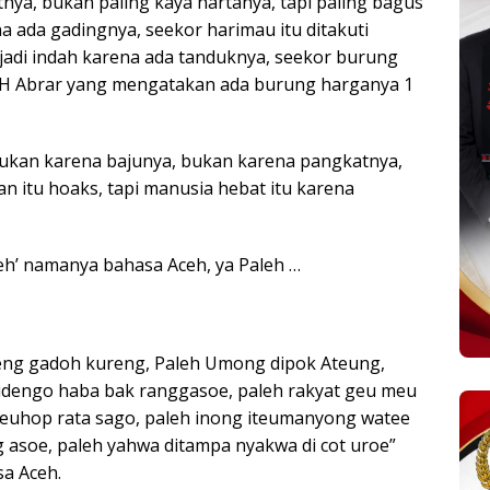
nya, bukan paling kaya hartanya, tapi paling bagus
a ada gadingnya, seekor harimau itu ditakuti
jadi indah karena ada tanduknya, seekor burung
r H Abrar yang mengatakan ada burung harganya 1
ukan karena bajunya, bukan karena pangkatnya,
n itu hoaks, tapi manusia hebat itu karena
leh’ namanya bahasa Aceh, ya Paleh …
eng gadoh kureng, Paleh Umong dipok Ateung,
eudengo haba bak ranggasoe, paleh rakyat geu meu
u leuhop rata sago, paleh inong iteumanyong watee
g asoe, paleh yahwa ditampa nyakwa di cot uroe”
a Aceh.