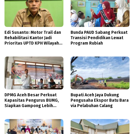
Edi Susanto: Motor Trail dan
Bunda PAUD Sabang Perkuat
Rehabilitasi Kantor Jadi
Transisi Pendidikan Lewat
Prioritas UPTD KPH Wilayah
Program Rubiah
VIII Aceh Unit IX Aceh
Tenggara
DPMG Aceh Besar Perkuat
Bupati Aceh Jaya Dukung
Kapasitas Pengurus BUMG,
Pengusaha Ekspor Batu Bara
Siapkan Gampong Lebih
via Pelabuhan Calang
Mandiri Hadapi Berkurangnya
Dana Desa