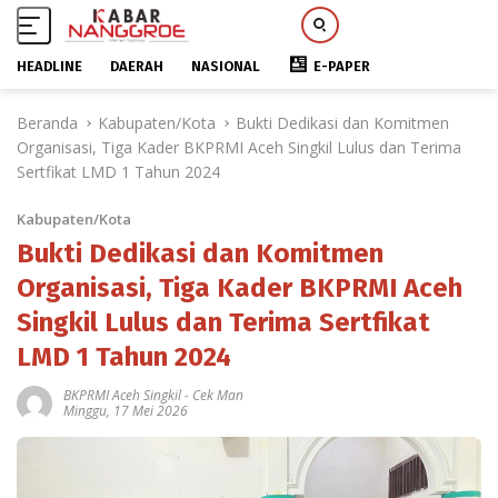
HEADLINE
DAERAH
NASIONAL
E-PAPER
L
Beranda
Kabupaten/Kota
Bukti Dedikasi dan Komitmen
a
Organisasi, Tiga Kader BKPRMI Aceh Singkil Lulus dan Terima
n
Sertfikat LMD 1 Tahun 2024
g
s
Kabupaten/Kota
u
n
Bukti Dedikasi dan Komitmen
g
Organisasi, Tiga Kader BKPRMI Aceh
k
Singkil Lulus dan Terima Sertfikat
e
k
LMD 1 Tahun 2024
o
n
BKPRMI Aceh Singkil
-
Cek Man
Minggu, 17 Mei 2026
t
e
n