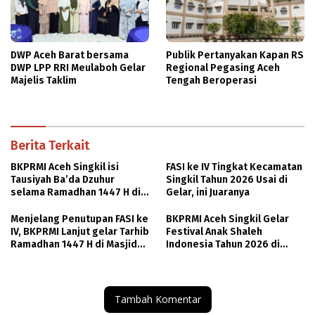
DWP Aceh Barat bersama
Publik Pertanyakan Kapan RS
DWP LPP RRI Meulaboh Gelar
Regional Pegasing Aceh
Majelis Taklim
Tengah Beroperasi
Berita Terkait
BKPRMI Aceh Singkil isi
FASI ke IV Tingkat Kecamatan
Tausiyah Ba’da Dzuhur
Singkil Tahun 2026 Usai di
selama Ramadhan 1447 H di
Gelar, ini Juaranya
Masjid Agung Nurul Makmur
Menjelang Penutupan FASI ke
BKPRMI Aceh Singkil Gelar
IV, BKPRMI Lanjut gelar Tarhib
Festival Anak Shaleh
Ramadhan 1447 H di Masjid
Indonesia Tahun 2026 di
Agung Nurul Makmur
Masjid Agung Nurul Makmur
Tambah Komentar