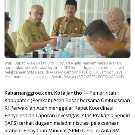
Wakil Bupati Aceh Besar, Drs. H. Syukri A. Jalil menyampaikan arahan
pada rakor penyelesaian laporan IAPS terkait dugaan maladministrasi
pelaksanaan SPM Desa, di Aula RM Lampoh Raya, di RM Lampoh Raya,
Kecamatan Ingin Jaya, Aceh Besar, Selasa (16/12/2025). FOTO/ MAMAD
Kabarnanggroe.com, Kota Jantho —
Pemerintah
Kabupaten (Pemkab) Aceh Besar bersama Ombudsman
RI Perwakilan Aceh menggelar Rapat Koordinasi
Penyelesaian Laporan Investigasi Atas Prakarsa Sendiri
(IAPS) terkait dugaan maladministrasi pelaksanaan
Standar Pelayanan Minimal (SPM) Desa, di Aula RM