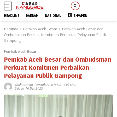
HEADLINE
DAERAH
NASIONAL
E-PAPER
L
Beranda
Pemkab Aceh Besar
Pemkab Aceh Besar dan
a
Ombudsman Perkuat Komitmen Perbaikan Pelayanan Publik
n
Gampong
g
s
Pemkab Aceh Besar
u
n
Pemkab Aceh Besar dan Ombudsman
g
Perkuat Komitmen Perbaikan
k
Pelayanan Publik Gampong
e
k
Ombudsman
,
Pemkab Aceh Besar
-
Cek Man
o
Selasa, 16 Des 2025
n
t
e
n