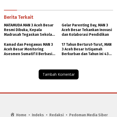
Indonesien
Berita Terkait
MATAMUDA MAN 3 Aceh Besar
Gelar Parenting Day, MAN 3
Resmi Dibuka, Kepala
Aceh Besar Tekankan Inovasi
Madrasah Tegaskan Sekolah
dan Kolaborasi Pendidikan
Harus Aman, Ramah, dan
Bebas Perundungan
Kamad dan Pengawas MAN 3
17 Tahun Berturut-Turut, MAN
Aceh Besar Monitoring
3 Aceh Besar Istiqamah
Asesmen Sumatif II Berbasis
Berkurban dan Tahun ini 430
CBT Online
Paket Daging Kurban
Tambah Komentar
Home
Indeks
Redaksi
Pedoman Media Siber