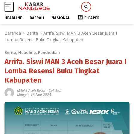
HEADLINE
DAERAH
NASIONAL
E-PAPER
L
Beranda
Berita
Arrifa. Siswi MAN 3 Aceh Besar Juara I
a
Lomba Resensi Buku Tingkat Kabupaten
n
g
Berita
,
Headline
,
Pendidikan
s
u
Arrifa. Siswi MAN 3 Aceh Besar Juara I
n
Lomba Resensi Buku Tingkat
g
Kabupaten
k
e
MAN 3 Aceh Besar
-
Cek Man
k
Minggu, 16 Nov 2025
o
n
t
e
n