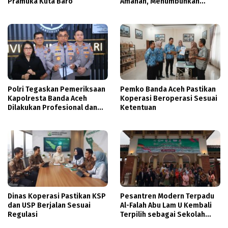
Pramuka Kuta Baro
Amanah, Menumbuhkan
Keberkahan Bagi Aceh
Polri Tegaskan Pemeriksaan
Pemko Banda Aceh Pastikan
Kapolresta Banda Aceh
Koperasi Beroperasi Sesuai
Dilakukan Profesional dan
Ketentuan
Transparan
Dinas Koperasi Pastikan KSP
Pesantren Modern Terpadu
dan USP Berjalan Sesuai
Al-Falah Abu Lam U Kembali
Regulasi
Terpilih sebagai Sekolah
Mitra PASCH Goethe-Institut