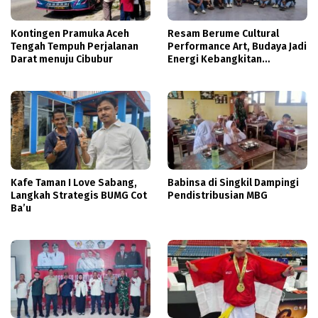
Kontingen Pramuka Aceh
Resam Berume Cultural
Tengah Tempuh Perjalanan
Performance Art, Budaya Jadi
Darat menuju Cibubur
Energi Kebangkitan
Masyarakat
Kafe Taman I Love Sabang,
Babinsa di Singkil Dampingi
Langkah Strategis BUMG Cot
Pendistribusian MBG
Ba’u