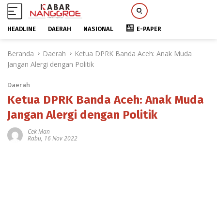
HEADLINE
DAERAH
NASIONAL
E-PAPER
L
Beranda
Daerah
Ketua DPRK Banda Aceh: Anak Muda
a
Jangan Alergi dengan Politik
n
g
Daerah
s
u
Ketua DPRK Banda Aceh: Anak Muda
n
Jangan Alergi dengan Politik
g
k
Cek Man
Rabu, 16 Nov 2022
e
k
o
n
t
e
n