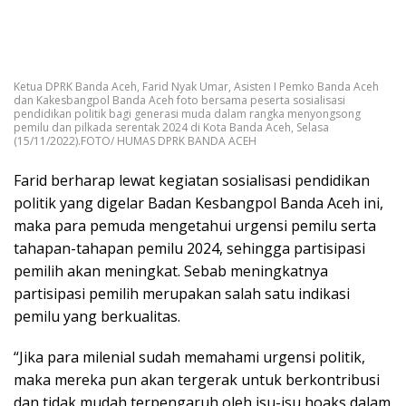
Ketua DPRK Banda Aceh, Farid Nyak Umar, Asisten I Pemko Banda Aceh
dan Kakesbangpol Banda Aceh foto bersama peserta sosialisasi
pendidikan politik bagi generasi muda dalam rangka menyongsong
pemilu dan pilkada serentak 2024 di Kota Banda Aceh, Selasa
(15/11/2022).FOTO/ HUMAS DPRK BANDA ACEH
Farid berharap lewat kegiatan sosialisasi pendidikan
politik yang digelar Badan Kesbangpol Banda Aceh ini,
maka para pemuda mengetahui urgensi pemilu serta
tahapan-tahapan pemilu 2024, sehingga partisipasi
pemilih akan meningkat. Sebab meningkatnya
partisipasi pemilih merupakan salah satu indikasi
pemilu yang berkualitas.
“Jika para milenial sudah memahami urgensi politik,
maka mereka pun akan tergerak untuk berkontribusi
dan tidak mudah terpengaruh oleh isu-isu hoaks dalam