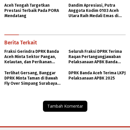
Aceh Tengah Targetkan
Dandim Apresiasi, Putra
Prestasi Terbaik Pada PORA
Anggota Kodim 0103 Aceh
Mendatang
Utara Raih Medali Emas di
Thailand
Berita Terkait
Fraksi Gerindra DPRK Banda
Seluruh Fraksi DPRK Terima
Aceh Minta Sektor Pangan,
Raqan Pertangungjawaban
Kelautan, dan Perikanan
Pelaksanaan APBK Banda
Dapat Tambahan Anggaran
Aceh TA 2025
Terlihat Gersang, Banggar
DPRK Banda Aceh Terima LKPJ
DPRK Minta Taman di Bawah
Pelaksanaan APBK 2025
Fly Over Simpang Surabaya
Ditata
Tambah Komentar