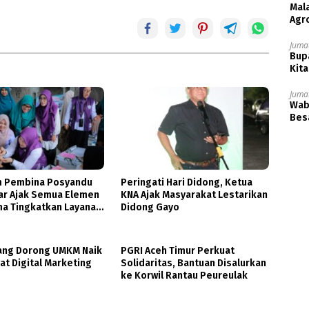
Mala
Agr
Jumat
Bupa
Kita
Jumat
Wabu
Besa
m Pembina Posyandu
Peringati Hari Didong, Ketua
ar Ajak Semua Elemen
KNA Ajak Masyarakat Lestarikan
ma Tingkatkan Layanan
Didong Gayo
n Ibu dan Anak
ng Dorong UMKM Naik
PGRI Aceh Timur Perkuat
at Digital Marketing
Solidaritas, Bantuan Disalurkan
ke Korwil Rantau Peureulak