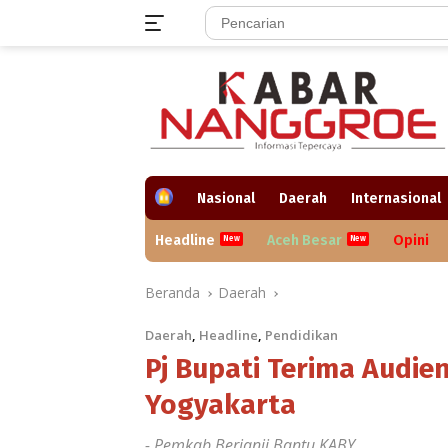
Langsung
ke
konten
H
Nasional
Daerah
Internasional
o
m
Headline
Aceh Besar
Opini
e
Beranda
Daerah
Daerah
,
Headline
,
Pendidikan
Pj Bupati Terima Audie
Yogyakarta
- Pemkab Berjanji Bantu KABY