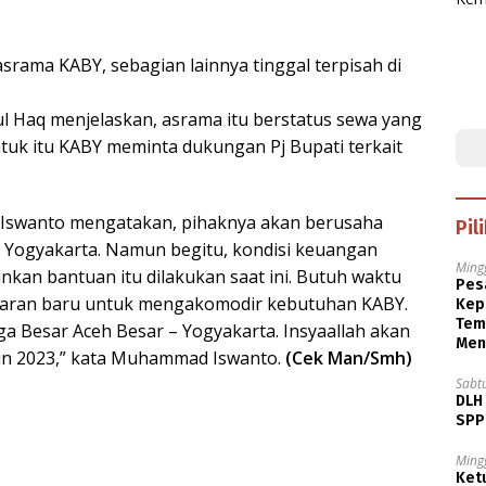
asrama KABY, sebagian lainnya tinggal terpisah di
l Haq menjelaskan, asrama itu berstatus sewa yang
ntuk itu KABY meminta dukungan Pj Bupati terkait
 Iswanto mengatakan, pihaknya akan berusaha
Pil
 Yogyakarta. Namun begitu, kondisi keuangan
Ming
an bantuan itu dilakukan saat ini. Butuh waktu
Pesa
aran baru untuk mengakomodir kebutuhan KABY.
Kep
Tem
 Besar Aceh Besar – Yogyakarta. Insyaallah akan
Men
hun 2023,” kata Muhammad Iswanto.
(Cek Man/Smh)
Sabt
DLH
SPPB
Ming
Ket