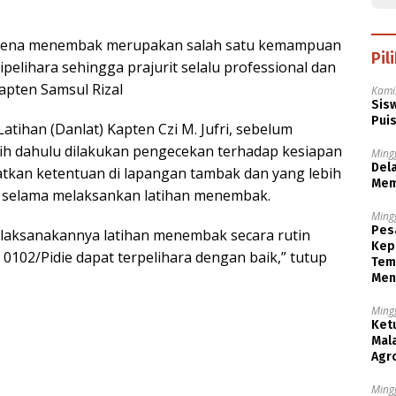
arena menembak merupakan salah satu kemampuan
Pil
ipelihara sehingga prajurit selalu professional dan
apten Samsul Rizal
Kami
Sisw
Puis
tihan (Danlat) Kapten Czi M. Jufri, sebelum
ih dahulu dilakukan pengecekan terhadap kesiapan
Ming
Dela
atkan ketentuan di lapangan tambak dan yang lebih
Mem
 selama melaksankan latihan menembak.
Ming
Pesa
dilaksanakannya latihan menembak secara rutin
Kep
02/Pidie dapat terpelihara dengan baik,” tutup
Tem
Men
Ming
Ket
Mala
Agr
Ming