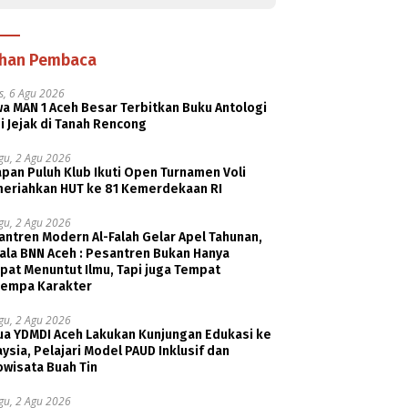
ihan Pembaca
s, 6 Agu 2026
a MAN 1 Aceh Besar Terbitkan Buku Antologi
i Jejak di Tanah Rencong
gu, 2 Agu 2026
pan Puluh Klub Ikuti Open Turnamen Voli
eriahkan HUT ke 81 Kemerdekaan RI
gu, 2 Agu 2026
ntren Modern Al-Falah Gelar Apel Tahunan,
ala BNN Aceh : Pesantren Bukan Hanya
pat Menuntut Ilmu, Tapi juga Tempat
empa Karakter
gu, 2 Agu 2026
ua YDMDI Aceh Lakukan Kunjungan Edukasi ke
ysia, Pelajari Model PAUD Inklusif dan
owisata Buah Tin
gu, 2 Agu 2026