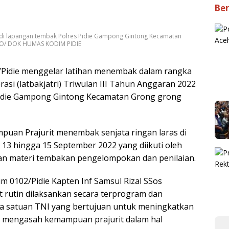
Ber
k di lapangan tembak Polres Pidie Gampong Gintong Kecamatan
OTO/ DOK HUMAS KODIM PIDIE
Pidie menggelar latihan menembak dalam rangka
si (latbakjatri) Triwulan III Tahun Anggaran 2022
Pidie Gampong Gintong Kecamatan Grong grong
puan Prajurit menembak senjata ringan laras di
l 13 hingga 15 September 2022 yang diikuti oleh
ngan materi tembakan pengelompokan dan penilaian.
m 0102/Pidie Kapten Inf Samsul Rizal SSos
rutin dilaksankan secara terprogram dan
ua satuan TNI yang bertujuan untuk meningkatkan
a mengasah kemampuan prajurit dalam hal