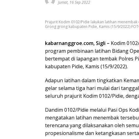
Jumat, 16 Sep 2022
Prajurit Kodim 0102/Pidie lakukan latihan menemba
Grong grong kabupaten Pidie, Kamis (15/9/2022) F
kabarnanggroe.com, Sigli –
Kodim 0102/
program pembinaan latihan Bidang Opera
bertempat di lapangan tembak Polres 
kabupaten Pidie, Kamis (15/9/2022).
Adapun latihan dalam tingkatkan Kemam
gelar selama tiga hari mulai dari tangga
seluruh prajurit Kodim 0102/Pidie, de
Dandim 0102/Pidie melalui Pasi Ops Kodi
mengatakan latihan menembak tersebut 
terencana yang dilaksanakan oleh sem
propesionalisme dan ketangkasan sert