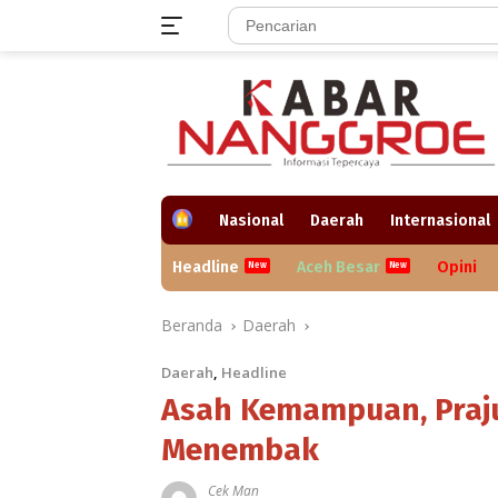
Langsung
ke
konten
H
Nasional
Daerah
Internasional
o
m
Headline
Aceh Besar
Opini
e
Beranda
Daerah
Daerah
,
Headline
Asah Kemampuan, Praju
Menembak
Cek Man