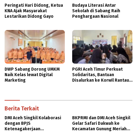
Peringati Hari Didong, Ketua
Budaya Literasi Antar
KNA Ajak Masyarakat
Sekolah di Sabang Raih
Lestarikan Didong Gayo
Penghargaan Nasional
DWP Sabang Dorong UMKM
PGRI Aceh Timur Perkuat
Naik Kelas lewat Digital
Solidaritas, Bantuan
Marketing
Disalurkan ke Korwil Rantau
Peureulak
Berita Terkait
DMI Aceh Singkil Kolaborasi
BKPRMI dan DMI Aceh Singkil
dengan BPJS
Gelar Safari Dakwah ke
Ketenagakerjaan
Kecamatan Gunung Meriah
Sosialisasikan Jaminan
Aceh Singkil