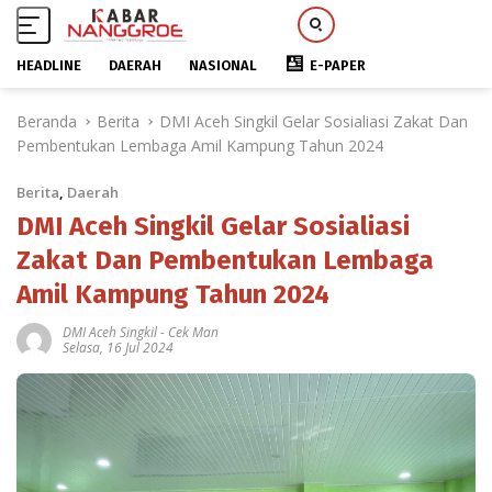
HEADLINE
DAERAH
NASIONAL
E-PAPER
L
Beranda
Berita
DMI Aceh Singkil Gelar Sosialiasi Zakat Dan
a
Pembentukan Lembaga Amil Kampung Tahun 2024
n
g
Berita
,
Daerah
s
u
DMI Aceh Singkil Gelar Sosialiasi
n
Zakat Dan Pembentukan Lembaga
g
Amil Kampung Tahun 2024
k
e
DMI Aceh Singkil
-
Cek Man
k
Selasa, 16 Jul 2024
o
n
t
e
n