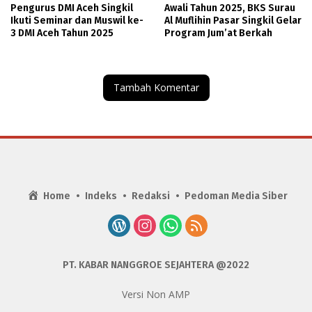
Sosial bagi Pengurus Masjid
Pengurus DMI Aceh Singkil
Awali Tahun 2025, BKS Surau
Ikuti Seminar dan Muswil ke-
Al Muflihin Pasar Singkil Gelar
3 DMI Aceh Tahun 2025
Program Jum’at Berkah
Tambah Komentar
Home
Indeks
Redaksi
Pedoman Media Siber
PT. KABAR NANGGROE SEJAHTERA @2022
Versi Non AMP