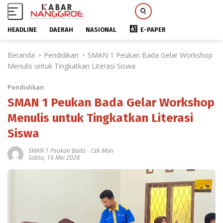
HEADLINE
DAERAH
NASIONAL
E-PAPER
L
Beranda
Pendidikan
SMAN 1 Peukan Bada Gelar Workshop
a
Menulis untuk Tingkatkan Literasi Siswa
n
g
Pendidikan
s
u
SMAN 1 Peukan Bada Gelar Workshop
n
Menulis untuk Tingkatkan Literasi
g
Siswa
k
e
SMAN 1 Peukan Bada
-
Cek Man
k
Sabtu, 16 Mei 2026
o
n
t
e
n