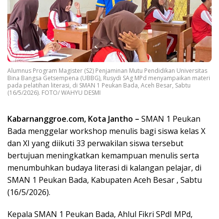
Alumnus Program Magister (S2) Penjaminan Mutu Pendidikan Universitas
Bina Bangsa Getsempena (UBBG), Rusydi SAg MPd menyampaikan materi
pada pelatihan literasi, di SMAN 1 Peukan Bada, Aceh Besar, Sabtu
(16/5/2026). FOTO/ WAHYU DESMI
Kabarnanggroe.com, Kota Jantho –
SMAN 1 Peukan
Bada menggelar workshop menulis bagi siswa kelas X
dan XI yang diikuti 33 perwakilan siswa tersebut
bertujuan meningkatkan kemampuan menulis serta
menumbuhkan budaya literasi di kalangan pelajar, di
SMAN 1 Peukan Bada, Kabupaten Aceh Besar , Sabtu
(16/5/2026).
Kepala SMAN 1 Peukan Bada, Ahlul Fikri SPdI MPd,