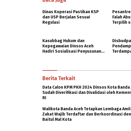
Baca Juga
Dinas Koperasi Pastikan KSP
Pesantre
dan USP Berjalan Sesuai
Falah Abu
Regulasi
Terpilih 
PASCH Go
Indonesi
Kasubbag Hukum dan
Disbudpa
Kepegawaian Dinsos Aceh
Pendamp
Hadiri Sosialisasi Penyusunan
Terdampa
DBOD
Berita Terkait
Data Calon KPM PKH 2024 Dinsos Kota Banda
Sudah Diverifikasi dan Divalidasi oleh Keme
RI
Walikota Banda Aceh Tetapkan Lembaga Amil
Zakat Wajib Terdaftar dan Berkoordinasi de
Baitul Mal Kota