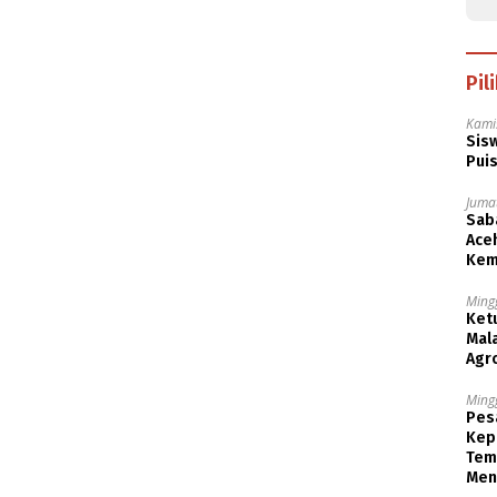
Pil
Kami
Sisw
Puis
Jumat
Saba
Aceh
Kem
Ming
Ket
Mala
Agr
Ming
Pesa
Kep
Tem
Men