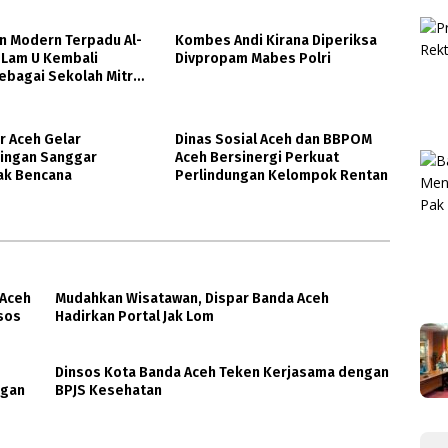
n Modern Terpadu Al-
Kombes Andi Kirana Diperiksa
 Lam U Kembali
Divpropam Mabes Polri
sebagai Sekolah Mitra
ethe-Institut
en
r Aceh Gelar
Dinas Sosial Aceh dan BBPOM
ingan Sanggar
Aceh Bersinergi Perkuat
k Bencana
Perlindungan Kelompok Rentan
 Aceh
Mudahkan Wisatawan, Dispar Banda Aceh
nsos
Hadirkan Portal Jak Lom
Dinsos Kota Banda Aceh Teken Kerjasama dengan
ngan
BPJS Kesehatan