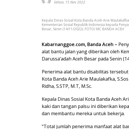
Selasa, 15 Nov 2022
Kepala Dinas Sosial Kota Banda Aceh Arie Maulakafka
Kementerian Sosial Republik Indonesia kepada Penya
Besar, Senin (14/11/2022). FOTO/ MC BANDA ACEH
Kabarnanggoe.com, Banda Aceh –
Penya
alat bantu jalan yang diberikan oleh Ke
Darussa’adah Aceh Besar pada Senin (14
Penerima alat bantu disabilitas tersebut
Kota Banda Aceh Arie Maulakafka, S.S
Ridha, S.STP, M.T, M.Sc.
Kepala Dinas Sosial Kota Banda Aceh A
kaki dan tangan palsu ini diberikan kep
dan membantu mereka untuk bekerja.
“Total jumlah penerima manfaat alat ban