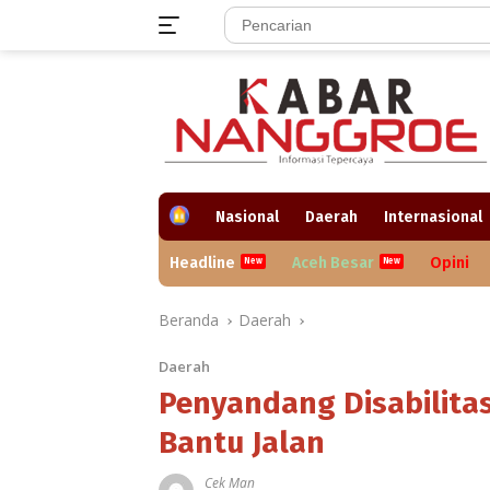
Langsung
ke
konten
H
Nasional
Daerah
Internasional
o
m
Headline
Aceh Besar
Opini
e
Beranda
Daerah
Daerah
Penyandang Disabilitas
Bantu Jalan
Cek Man