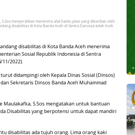
, S.Sos menyerahkan menerima alat bantu jalan yang diberikan oleh
ndang disabilitas di Kota Banda Aceh di Sentra Darussa'adah Aceh
ndang disabilitas di Kota Banda Aceh menerima
menterian Sosial Republik Indonesia di Sentra
/11/2022).
 turut didampingi oleh Kepala Dinas Sosial (Dinsos)
os dan Sekretaris Dinsos Banda Aceh Muhammad
rie Maulakafka, S.Sos mengatakan untuk bantuan
ada Disabilitas yang berpotensi untuk dapat mandiri
tu disabilitas ada tujuh orang. Lima orang kaki