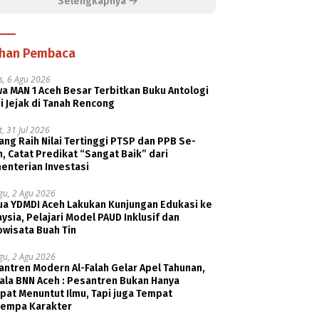
Selengkapnya
ihan Pembaca
s, 6 Agu 2026
a MAN 1 Aceh Besar Terbitkan Buku Antologi
i Jejak di Tanah Rencong
, 31 Jul 2026
ng Raih Nilai Tertinggi PTSP dan PPB Se-
, Catat Predikat “Sangat Baik” dari
enterian Investasi
gu, 2 Agu 2026
ua YDMDI Aceh Lakukan Kunjungan Edukasi ke
ysia, Pelajari Model PAUD Inklusif dan
owisata Buah Tin
gu, 2 Agu 2026
ntren Modern Al-Falah Gelar Apel Tahunan,
ala BNN Aceh : Pesantren Bukan Hanya
pat Menuntut Ilmu, Tapi juga Tempat
empa Karakter