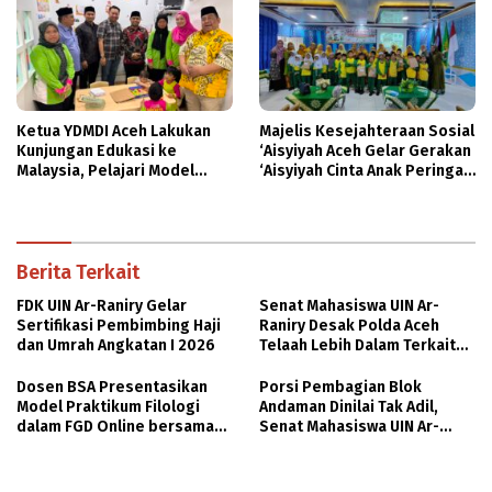
Ketua YDMDI Aceh Lakukan
Majelis Kesejahteraan Sosial
Kunjungan Edukasi ke
‘Aisyiyah Aceh Gelar Gerakan
Malaysia, Pelajari Model
‘Aisyiyah Cinta Anak Peringati
PAUD Inklusif dan Agrowisata
HAN 2026
Buah Tin
Berita Terkait
FDK UIN Ar-Raniry Gelar
Senat Mahasiswa UIN Ar-
Sertifikasi Pembimbing Haji
Raniry Desak Polda Aceh
dan Umrah Angkatan I 2026
Telaah Lebih Dalam Terkait
Pelaporan PT SCY; Aktivis
Penyelamat Harapan Rakyat
Dosen BSA Presentasikan
Porsi Pembagian Blok
Model Praktikum Filologi
Andaman Dinilai Tak Adil,
dalam FGD Online bersama
Senat Mahasiswa UIN Ar-
USIM Malaysia
Raniry: Koalisi Gubernur Aceh
Jangan Loyo