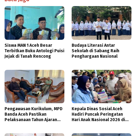
Siswa MAN 1 Aceh Besar
Budaya Literasi Antar
Terbitkan Buku Antologi Puisi
Sekolah di Sabang Raih
Jejak di Tanah Rencong
Penghargaan Nasional
Pengawasan Kurikulum, MPD
Kepala Dinas Sosial Aceh
Banda Aceh Pastikan
Hadiri Puncak Peringatan
Pelaksanaan Tahun Ajaran
Hari Anak Nasional 2026 di
Baru Dukung Pembelajaran
Banda Aceh
Diniyah