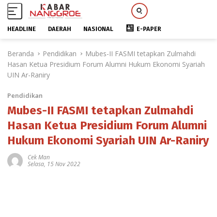
HEADLINE
DAERAH
NASIONAL
E-PAPER
L
Beranda
Pendidikan
Mubes-II FASMI tetapkan Zulmahdi
a
Hasan Ketua Presidium Forum Alumni Hukum Ekonomi Syariah
n
UIN Ar-Raniry
g
s
Pendidikan
u
n
Mubes-II FASMI tetapkan Zulmahdi
g
Hasan Ketua Presidium Forum Alumni
k
Hukum Ekonomi Syariah UIN Ar-Raniry
e
k
Cek Man
o
Selasa, 15 Nov 2022
n
t
e
n