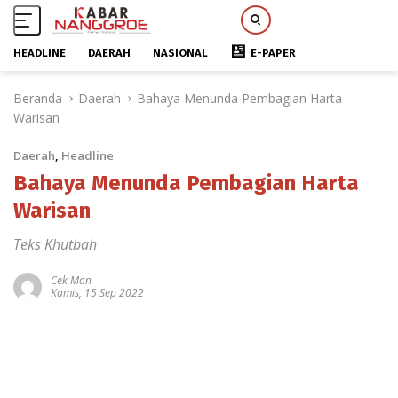
HEADLINE
DAERAH
NASIONAL
E-PAPER
L
Beranda
Daerah
Bahaya Menunda Pembagian Harta
a
Warisan
n
g
Daerah
,
Headline
s
u
Bahaya Menunda Pembagian Harta
n
Warisan
g
k
Teks Khutbah
e
k
Cek Man
Kamis, 15 Sep 2022
o
n
t
e
n