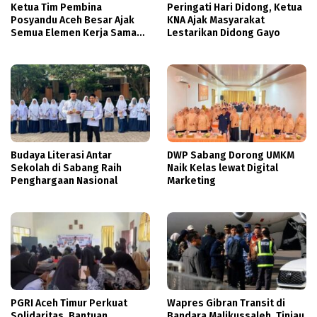
Ketua Tim Pembina
Peringati Hari Didong, Ketua
Posyandu Aceh Besar Ajak
KNA Ajak Masyarakat
Semua Elemen Kerja Sama
Lestarikan Didong Gayo
Tingkatkan Layanan
Kesehatan Ibu dan Anak
Budaya Literasi Antar
DWP Sabang Dorong UMKM
Sekolah di Sabang Raih
Naik Kelas lewat Digital
Penghargaan Nasional
Marketing
PGRI Aceh Timur Perkuat
Wapres Gibran Transit di
Solidaritas, Bantuan
Bandara Malikussaleh, Tinjau