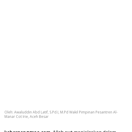
Oleh: Awaluddin Abd Latif, S.Pd.I, M.Pd Wakil Pimpinan Pesantren Al-
Manar Cot Irie, Aceh Besar