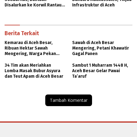
Disalurkan ke Korwil Rantau
Infrastruktur di Aceh
Peureulak
Berita Terkait
Kemarau di Aceh Besar,
Sawah di Aceh Besar
Ribuan Hektar Sawah
Mengering, Petani Khawatir
Mengering, Warga Pekan
Gagal Panen
Bada Krisis Air
34 Tim akan Meriahkan
Sambut 1 Muharram 1448 H,
Lomba Masak Bubur Asyura
Aceh Besar Gelar Pawai
dan Teut Apam di Aceh Besar
Ta’aruf
Tambah Komentar