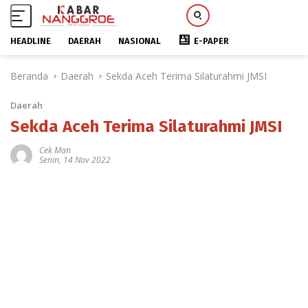
HEADLINE
DAERAH
NASIONAL
E-PAPER
L
Beranda
Daerah
Sekda Aceh Terima Silaturahmi JMSI
a
n
Daerah
g
s
Sekda Aceh Terima Silaturahmi JMSI
u
Cek Man
n
Senin, 14 Nov 2022
g
k
e
k
o
n
t
e
n