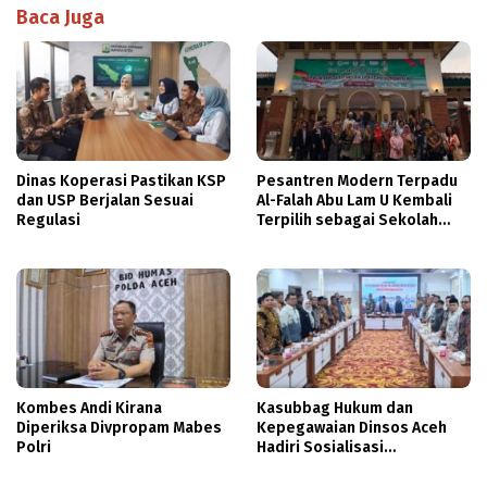
Baca Juga
Dinas Koperasi Pastikan KSP
Pesantren Modern Terpadu
dan USP Berjalan Sesuai
Al-Falah Abu Lam U Kembali
Regulasi
Terpilih sebagai Sekolah
Mitra PASCH Goethe-Institut
Indonesien
Kombes Andi Kirana
Kasubbag Hukum dan
Diperiksa Divpropam Mabes
Kepegawaian Dinsos Aceh
Polri
Hadiri Sosialisasi
Penyusunan DBOD