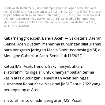
Sekda Aceh, Bustami, SE, M.Si didampingi Kadisbudpar Aceh, Almuniza
Kamal, S.STP, M.Si, Karo Umum Setda Aceh, T. Adi Darma, ST dan Plh. Karo
Adpim Setda Aceh, Muhammad Rahmadin, S.STP, M.Si, foto bersama saat
menerima silaturrahmi para Pengurus Jaringan Media Siber Indonesia
(JMSI) se-Indonesia di Restoran Meuligoe Gubernur Aceh, Banda Aceh,
Senin, (14/11/2022).
Kabarnanggroe.com, Banda Aceh —
Sekretaris Daerah
(Sekda) Aceh Bustami menerima kunjungan silaturahmi
para pengurus Jaringan Media Siber Indonesia (JMSI) di
Meuligoe Gubernur Aceh, Senin (14/11/2022).
Ketua JMSI Aceh, Hendro Saky menyebutkan,
silaturahmi itu digelar untuk menyampaikan terima
kasih atas dukungan Pemerintah Aceh sehingga
suksesnya Rapat Kerja Nasional JMSI Tahun 2022 yang
berlangsung di Aceh.
Silaturahmi itu dihadiri pengurus JMSI Pusat