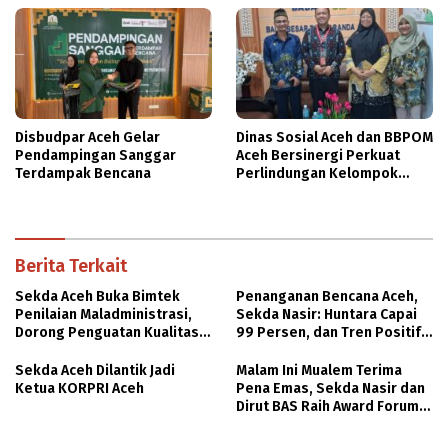
Disbudpar Aceh Gelar
Dinas Sosial Aceh dan BBPOM
Pendampingan Sanggar
Aceh Bersinergi Perkuat
Terdampak Bencana
Perlindungan Kelompok
Rentan
Berita Terkait
Sekda Aceh Buka Bimtek
Penanganan Bencana Aceh,
Penilaian Maladministrasi,
Sekda Nasir: Huntara Capai
Dorong Penguatan Kualitas
99 Persen, dan Tren Positif
Pelayanan Publik
Pemulihan Infrastruktur
Sekda Aceh Dilantik Jadi
Malam Ini Mualem Terima
Ketua KORPRI Aceh
Pena Emas, Sekda Nasir dan
Dirut BAS Raih Award Forum
Pimpred Multimedia