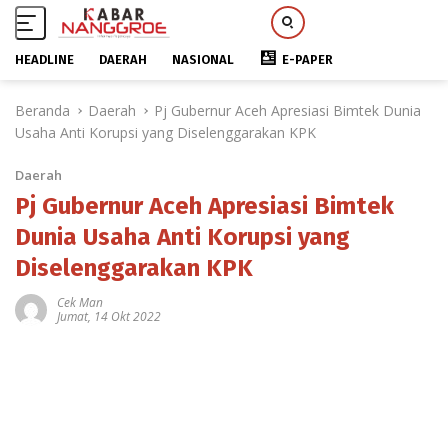
HEADLINE
DAERAH
NASIONAL
E-PAPER
L
Beranda
Daerah
Pj Gubernur Aceh Apresiasi Bimtek Dunia
a
Usaha Anti Korupsi yang Diselenggarakan KPK
n
g
Daerah
s
u
Pj Gubernur Aceh Apresiasi Bimtek
n
Dunia Usaha Anti Korupsi yang
g
Diselenggarakan KPK
k
e
Cek Man
k
Jumat, 14 Okt 2022
o
n
t
e
n