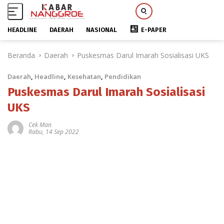
HEADLINE
DAERAH
NASIONAL
E-PAPER
L
Beranda
Daerah
Puskesmas Darul Imarah Sosialisasi UKS
a
n
Daerah
,
Headline
,
Kesehatan
,
Pendidikan
g
s
Puskesmas Darul Imarah Sosialisasi
u
UKS
n
g
Cek Man
Rabu, 14 Sep 2022
k
e
k
o
n
t
e
n