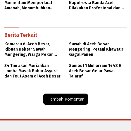
Momentum Memperkuat
Kapolresta Banda Aceh
Amanah, Menumbuhkan
Dilakukan Profesional dan
Keberkahan Bagi Aceh
Transparan
Berita Terkait
Kemarau di Aceh Besar,
Sawah di Aceh Besar
Ribuan Hektar Sawah
Mengering, Petani Khawatir
Mengering, Warga Pekan
Gagal Panen
Bada Krisis Air
34 Tim akan Meriahkan
Sambut 1 Muharram 1448 H,
Lomba Masak Bubur Asyura
Aceh Besar Gelar Pawai
dan Teut Apam di Aceh Besar
Ta’aruf
Tambah Komentar