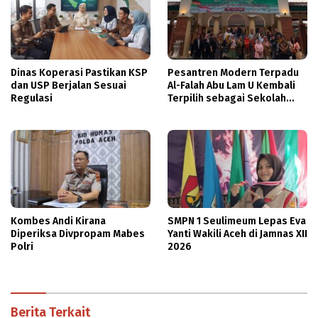
Dinas Koperasi Pastikan KSP
Pesantren Modern Terpadu
dan USP Berjalan Sesuai
Al-Falah Abu Lam U Kembali
Regulasi
Terpilih sebagai Sekolah
Mitra PASCH Goethe-Institut
Indonesien
Kombes Andi Kirana
SMPN 1 Seulimeum Lepas Eva
Diperiksa Divpropam Mabes
Yanti Wakili Aceh di Jamnas XII
Polri
2026
Berita Terkait