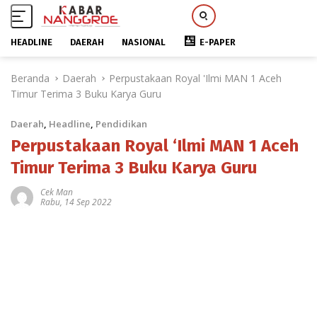
HEADLINE
DAERAH
NASIONAL
E-PAPER
L
Beranda
Daerah
Perpustakaan Royal 'Ilmi MAN 1 Aceh
a
Timur Terima 3 Buku Karya Guru
n
g
Daerah
,
Headline
,
Pendidikan
s
u
Perpustakaan Royal ‘Ilmi MAN 1 Aceh
n
Timur Terima 3 Buku Karya Guru
g
k
Cek Man
Rabu, 14 Sep 2022
e
k
o
n
t
e
n