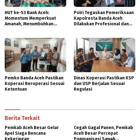
HUT ke-53 Bank Aceh:
Polri Tegaskan Pemeriksaan
Momentum Memperkuat
Kapolresta Banda Aceh
Amanah, Menumbuhkan
Dilakukan Profesional dan
Keberkahan Bagi Aceh
Transparan
Pemko Banda Aceh Pastikan
Dinas Koperasi Pastikan KSP
Koperasi Beroperasi Sesuai
dan USP Berjalan Sesuai
Ketentuan
Regulasi
Berita Terkait
Pemkab Aceh Besar Gelar
Cegah Gagal Panen, Pemkab
Apel Siaga Bencana
Aceh Besar Percepat
Kekeringan
Pompanisasi Sawah