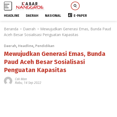
HEADLINE
DAERAH
NASIONAL
E-PAPER
L
Beranda
Daerah
Mewujudkan Generasi Emas, Bunda Paud
a
Aceh Besar Sosialisasi Penguatan Kapasitas
n
g
Daerah
,
Headline
,
Pendidikan
s
u
Mewujudkan Generasi Emas, Bunda
n
Paud Aceh Besar Sosialisasi
g
Penguatan Kapasitas
k
e
Cek Man
k
Rabu, 14 Sep 2022
o
n
t
e
n