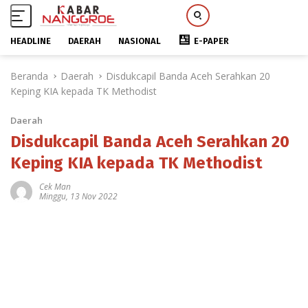
HEADLINE
DAERAH
NASIONAL
E-PAPER
L
Beranda
Daerah
Disdukcapil Banda Aceh Serahkan 20
a
Keping KIA kepada TK Methodist
n
g
Daerah
s
u
Disdukcapil Banda Aceh Serahkan 20
n
Keping KIA kepada TK Methodist
g
k
Cek Man
Minggu, 13 Nov 2022
e
k
o
n
t
e
n