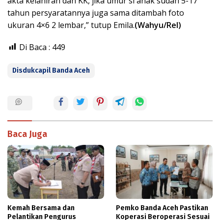
akta kelahiran dan KK, jika umur si anak sudah 5-17
tahun persyaratannya juga sama ditambah foto
ukuran 4×6 2 lembar,” tutup Emila.
(Wahyu/Rel)
Di Baca :
449
Disdukcapil Banda Aceh
Baca Juga
Kemah Bersama dan
Pemko Banda Aceh Pastikan
Pelantikan Pengurus
Koperasi Beroperasi Sesuai