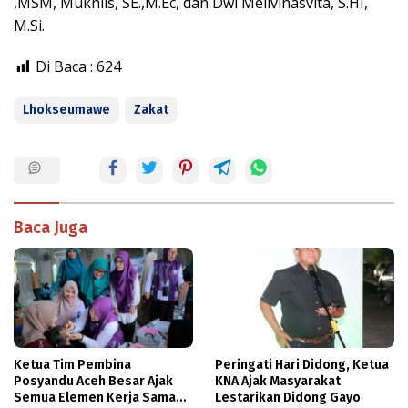
,MSM, Mukhlis, SE.,M.Ec, dan Dwi Meilvinasvita, S.HI,
M.Si.
Di Baca :
624
Lhokseumawe
Zakat
Baca Juga
Ketua Tim Pembina
Peringati Hari Didong, Ketua
Posyandu Aceh Besar Ajak
KNA Ajak Masyarakat
Semua Elemen Kerja Sama
Lestarikan Didong Gayo