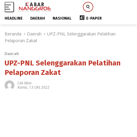
HEADLINE
DAERAH
NASIONAL
E-PAPER
L
Beranda
Daerah
UPZ-PNL Selenggarakan Pelatihan
a
Pelaporan Zakat
n
g
Daerah
s
u
UPZ-PNL Selenggarakan Pelatihan
n
Pelaporan Zakat
g
k
Cek Man
Kamis, 13 Okt 2022
e
k
o
n
t
e
n