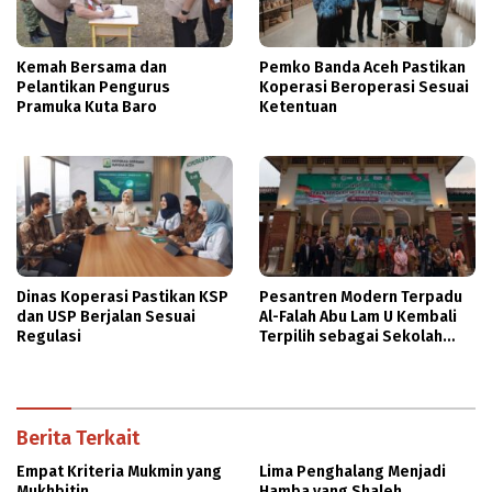
Kemah Bersama dan
Pemko Banda Aceh Pastikan
Pelantikan Pengurus
Koperasi Beroperasi Sesuai
Pramuka Kuta Baro
Ketentuan
Dinas Koperasi Pastikan KSP
Pesantren Modern Terpadu
dan USP Berjalan Sesuai
Al-Falah Abu Lam U Kembali
Regulasi
Terpilih sebagai Sekolah
Mitra PASCH Goethe-Institut
Indonesien
Berita Terkait
Empat Kriteria Mukmin yang
Lima Penghalang Menjadi
Mukhbitin
Hamba yang Shaleh