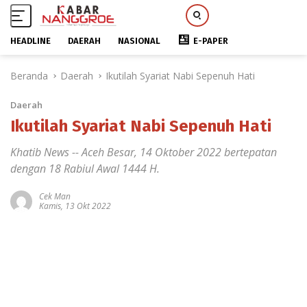
HEADLINE
DAERAH
NASIONAL
E-PAPER
L
Beranda
Daerah
Ikutilah Syariat Nabi Sepenuh Hati
a
n
Daerah
g
s
Ikutilah Syariat Nabi Sepenuh Hati
u
Khatib News -- Aceh Besar, 14 Oktober 2022 bertepatan
n
g
dengan 18 Rabiul Awal 1444 H.
k
e
Cek Man
Kamis, 13 Okt 2022
k
o
n
t
e
n