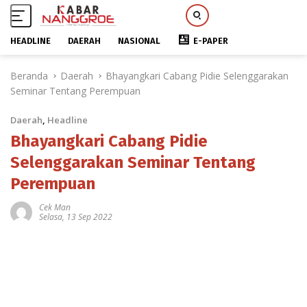
HEADLINE
DAERAH
NASIONAL
E-PAPER
L
Beranda
Daerah
Bhayangkari Cabang Pidie Selenggarakan
a
Seminar Tentang Perempuan
n
g
Daerah
,
Headline
s
u
Bhayangkari Cabang Pidie
n
Selenggarakan Seminar Tentang
g
Perempuan
k
e
Cek Man
k
Selasa, 13 Sep 2022
o
n
t
e
n