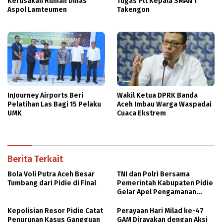
Kerusakan Rumah Dinas
Tugas Plt Kepala SMAN 1
Aspol Lamteumen
Takengon
InJourney Airports Beri
Wakil Ketua DPRK Banda
Pelatihan Las Bagi 15 Pelaku
Aceh Imbau Warga Waspadai
UMK
Cuaca Ekstrem
Berita Terkait
Bola Voli Putra Aceh Besar
TNI dan Polri Bersama
Tumbang dari Pidie di Final
Pemerintah Kabupaten Pidie
Gelar Apel Pengamanan
Pemilu 2024
Kepolisian Resor Pidie Catat
Perayaan Hari Milad ke-47
Penurunan Kasus Gangguan
GAM Dirayakan dengan Aksi