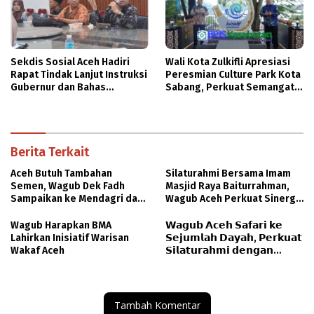
Sekdis Sosial Aceh Hadiri
Wali Kota Zulkifli Apresiasi
Rapat Tindak Lanjut Instruksi
Peresmian Culture Park Kota
Gubernur dan Bahas
Sabang, Perkuat Semangat
Penanganan Isu Sosial
Gotong Royong
Berita Terkait
Aceh Butuh Tambahan
Silaturahmi Bersama Imam
Semen, Wagub Dek Fadh
Masjid Raya Baiturrahman,
Sampaikan ke Mendagri dan
Wagub Aceh Perkuat Sinergi
Danantara
dengan Ulama
Wagub Harapkan BMA
𝗪𝗮𝗴𝘂𝗯 𝗔𝗰𝗲𝗵 𝗦𝗮𝗳𝗮𝗿𝗶 𝗸𝗲
Lahirkan Inisiatif Warisan
𝗦𝗲𝗷𝘂𝗺𝗹𝗮𝗵 𝗗𝗮𝘆𝗮𝗵, 𝗣𝗲𝗿𝗸𝘂𝗮𝘁
Wakaf Aceh
𝗦𝗶𝗹𝗮𝘁𝘂𝗿𝗮𝗵𝗺𝗶 𝗱𝗲𝗻𝗴𝗮𝗻
𝗨𝗹𝗮𝗺𝗮
Tambah Komentar