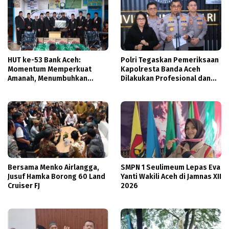
HUT ke-53 Bank Aceh:
Polri Tegaskan Pemeriksaan
Momentum Memperkuat
Kapolresta Banda Aceh
Amanah, Menumbuhkan
Dilakukan Profesional dan
Keberkahan Bagi Aceh
Transparan
Bersama Menko Airlangga,
SMPN 1 Seulimeum Lepas Eva
Jusuf Hamka Borong 60 Land
Yanti Wakili Aceh di Jamnas XII
Cruiser FJ
2026