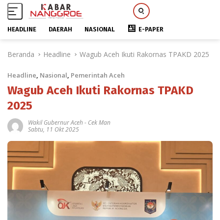
HEADLINE
DAERAH
NASIONAL
E-PAPER
L
Beranda
Headline
Wagub Aceh Ikuti Rakornas TPAKD 2025
a
n
Headline
,
Nasional
,
Pemerintah Aceh
g
s
Wagub Aceh Ikuti Rakornas TPAKD
u
2025
n
g
Wakil Gubernur Aceh
-
Cek Man
Sabtu, 11 Okt 2025
k
e
k
o
n
t
e
n