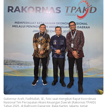
Gubernur Aceh, Fadhlullah, SE., foto saat mengikuti Rapat Koordinasi
Nasional Tim Percepatan Akses Keuangan Daerah (Rakornas TPAKD)
Tahun 2025, di Ballroom Danarote, Balai Kartini, Jakarta, Jumat