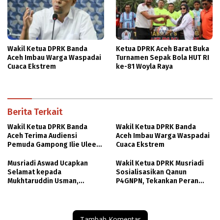
Wakil Ketua DPRK Banda
Ketua DPRK Aceh Barat Buka
Aceh Imbau Warga Waspadai
Turnamen Sepak Bola HUT RI
Cuaca Ekstrem
ke-81 Woyla Raya
Berita Terkait
Wakil Ketua DPRK Banda
Wakil Ketua DPRK Banda
Aceh Terima Audiensi
Aceh Imbau Warga Waspadai
Pemuda Gampong Ilie Ulee
Cuaca Ekstrem
Kareng
Musriadi Aswad Ucapkan
Wakil Ketua DPRK Musriadi
Selamat kepada
Sosialisasikan Qanun
Mukhtaruddin Usman,
P4GNPN, Tekankan Peran
Harapkan SPS Aceh Perkuat
Bersama Berantas Narkoba
Ekosistem Pers yang
di Banda Aceh
Profesional
Tambah Komentar