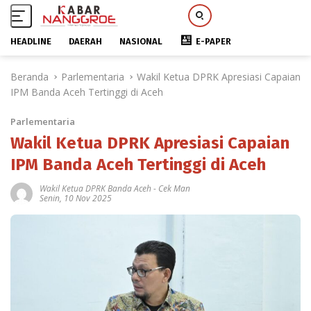
HEADLINE
DAERAH
NASIONAL
E-PAPER
L
Beranda
Parlementaria
Wakil Ketua DPRK Apresiasi Capaian
a
IPM Banda Aceh Tertinggi di Aceh
n
g
Parlementaria
s
u
Wakil Ketua DPRK Apresiasi Capaian
n
IPM Banda Aceh Tertinggi di Aceh
g
k
Wakil Ketua DPRK Banda Aceh
-
Cek Man
Senin, 10 Nov 2025
e
k
o
n
t
e
n