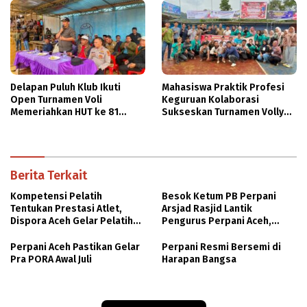
Delapan Puluh Klub Ikuti
Mahasiswa Praktik Profesi
Open Turnamen Voli
Keguruan Kolaborasi
Memeriahkan HUT ke 81
Sukseskan Turnamen Volly
Kemerdekaan RI
Antara
Berita Terkait
Kompetensi Pelatih
Besok Ketum PB Perpani
Tentukan Prestasi Atlet,
Arsjad Rasjid Lantik
Dispora Aceh Gelar Pelatihan
Pengurus Perpani Aceh,
Pelatih Fisik Cabor Bela Diri
Langsung Raker dan Pra
PORA
Perpani Aceh Pastikan Gelar
Perpani Resmi Bersemi di
Pra PORA Awal Juli
Harapan Bangsa