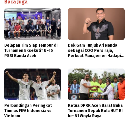
Baca Juga
Delapan Tim Siap Tempur di
Dek Gam Tunjuk Ari Nanda
Turnamen Eksekutif U-45
sebagai COO Persiraja,
PSSI Banda Aceh
Perkuat Manajemen Hadapi
Musim Baru
Perbandingan Peringkat
Ketua DPRK Aceh Barat Buka
Timnas FIFA Indonesia vs
Turnamen Sepak Bola HUT RI
Vietnam
ke-81 Woyla Raya