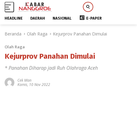
HEADLINE
DAERAH
NASIONAL
E-PAPER
L
Beranda
Olah Raga
Kejurprov Panahan Dimulai
a
n
Olah Raga
g
s
Kejurprov Panahan Dimulai
u
* Panahan Diharap jadi Ruh Olahraga Aceh
n
g
Cek Man
k
Kamis, 10 Nov 2022
e
k
o
n
t
e
n