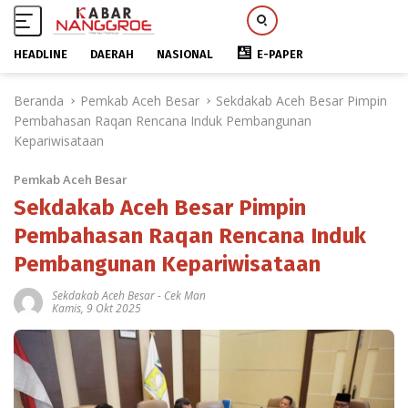
HEADLINE
DAERAH
NASIONAL
E-PAPER
L
Beranda
Pemkab Aceh Besar
Sekdakab Aceh Besar Pimpin
a
Pembahasan Raqan Rencana Induk Pembangunan
n
Kepariwisataan
g
s
Pemkab Aceh Besar
u
n
Sekdakab Aceh Besar Pimpin
g
Pembahasan Raqan Rencana Induk
k
Pembangunan Kepariwisataan
e
k
Sekdakab Aceh Besar
-
Cek Man
o
Kamis, 9 Okt 2025
n
t
e
n