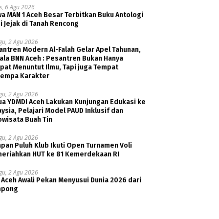
s, 6 Agu 2026
a MAN 1 Aceh Besar Terbitkan Buku Antologi
i Jejak di Tanah Rencong
gu, 2 Agu 2026
ntren Modern Al-Falah Gelar Apel Tahunan,
ala BNN Aceh : Pesantren Bukan Hanya
pat Menuntut Ilmu, Tapi juga Tempat
empa Karakter
gu, 2 Agu 2026
ua YDMDI Aceh Lakukan Kunjungan Edukasi ke
ysia, Pelajari Model PAUD Inklusif dan
owisata Buah Tin
gu, 2 Agu 2026
pan Puluh Klub Ikuti Open Turnamen Voli
eriahkan HUT ke 81 Kemerdekaan RI
gu, 2 Agu 2026
 Aceh Awali Pekan Menyusui Dunia 2026 dari
pong