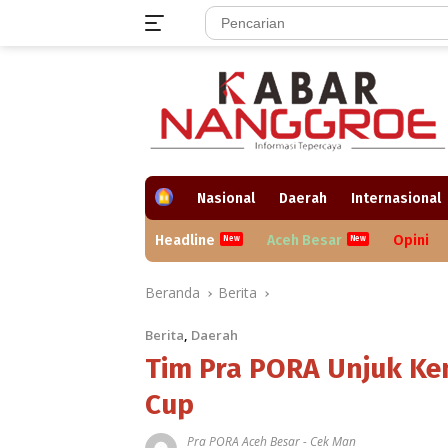
Langsung
ke
konten
H
Nasional
Daerah
Internasional
o
m
Headline
Aceh Besar
Opini
e
Beranda
Berita
Berita
,
Daerah
Tim Pra PORA Unjuk K
Cup
Pra PORA Aceh Besar
-
Cek Man