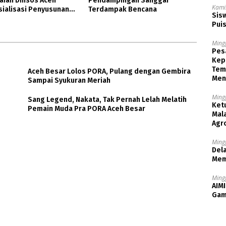
ian Dinsos Aceh
Pendampingan Sanggar
Kami
sialisasi Penyusunan
Terdampak Bencana
Sisw
Puis
Ming
Pesa
Kep
Tem
Aceh Besar Lolos PORA, Pulang dengan Gembira
Men
Sampai Syukuran Meriah
Ming
Sang Legend, Nakata, Tak Pernah Lelah Melatih
Ket
Pemain Muda Pra PORA Aceh Besar
Mala
Agr
Ming
Dela
Mem
Ming
AIMI
Gam