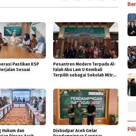
Ber
perasi Pastikan KSP
Pesantren Modern Terpadu Al-
erjalan Sesuai
Falah Abu Lam U Kembali
Terpilih sebagai Sekolah Mitra
PASCH Goethe-Institut
Indonesien
Pil
 Hukum dan
Disbudpar Aceh Gelar