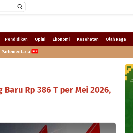
Pendidikan
Opini
Ekonomi
Kesehatan
Olah Raga
Parlementaria
 Baru Rp 386 T per Mei 2026,