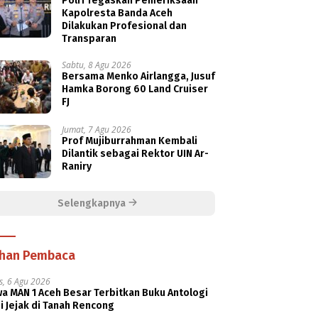
Polri Tegaskan Pemeriksaan
Kapolresta Banda Aceh
Dilakukan Profesional dan
Transparan
Sabtu, 8 Agu 2026
Bersama Menko Airlangga, Jusuf
Hamka Borong 60 Land Cruiser
FJ
Jumat, 7 Agu 2026
Prof Mujiburrahman Kembali
Dilantik sebagai Rektor UIN Ar-
Raniry
Selengkapnya
ihan Pembaca
s, 6 Agu 2026
a MAN 1 Aceh Besar Terbitkan Buku Antologi
i Jejak di Tanah Rencong