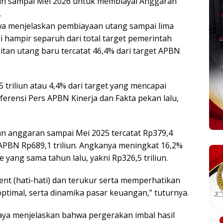
iun sampai Mei 2026 untuk membiayai Anggaran
.
a menjelaskan pembiayaan utang sampai lima
 hampir separuh dari total target pemerintah
itan utang baru tercatat 46,4% dari target APBN
triliun atau 4,4% dari target yang mencapai
nferensi Pers APBN Kinerja dan Fakta pekan lalu,
aan anggaran sampai Mei 2025 tercatat Rp379,4
t APBN Rp689,1 triliun. Angkanya meningkat 16,2%
yang sama tahun lalu, yakni Rp326,5 triliun.
nt (hati-hati) dan terukur serta memperhatikan
 optimal, serta dinamika pasar keuangan,” tuturnya.
baya menjelaskan bahwa pergerakan imbal hasil