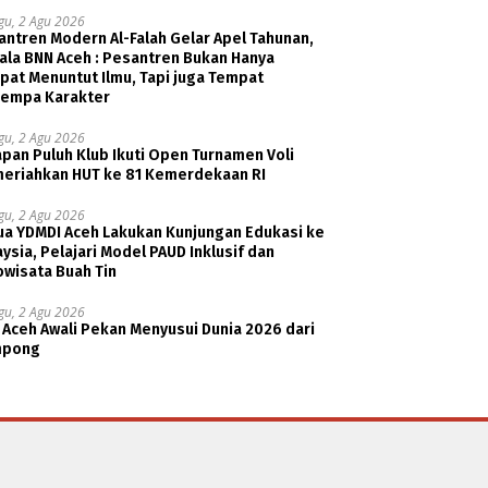
gu, 2 Agu 2026
ntren Modern Al-Falah Gelar Apel Tahunan,
ala BNN Aceh : Pesantren Bukan Hanya
pat Menuntut Ilmu, Tapi juga Tempat
empa Karakter
gu, 2 Agu 2026
pan Puluh Klub Ikuti Open Turnamen Voli
eriahkan HUT ke 81 Kemerdekaan RI
gu, 2 Agu 2026
ua YDMDI Aceh Lakukan Kunjungan Edukasi ke
ysia, Pelajari Model PAUD Inklusif dan
owisata Buah Tin
gu, 2 Agu 2026
 Aceh Awali Pekan Menyusui Dunia 2026 dari
pong