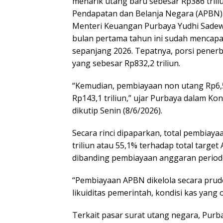
menarik utang baru sebesar Rp386 tril
Pendapatan dan Belanja Negara (APBN)
Menteri Keuangan Purbaya Yudhi Sadew
bulan pertama tahun ini sudah mencapai
sepanjang 2026. Tepatnya, porsi penerb
yang sebesar Rp832,2 triliun.
“Kemudian, pembiayaan non utang Rp6,5 
Rp143,1 triliun,” ujar Purbaya dalam Ko
dikutip Senin (8/6/2026).
Secara rinci dipaparkan, total pembiay
triliun atau 55,1% terhadap total targe
dibanding pembiayaan anggaran periode 
“Pembiayaan APBN dikelola secara prude
likuiditas pemerintah, kondisi kas yang
Terkait pasar surat utang negara, Pur