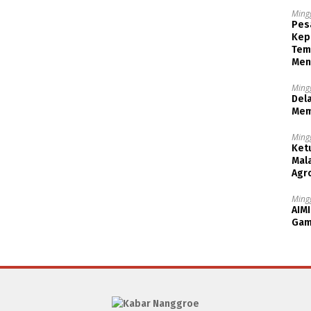
Ming
Pesa
Kep
Tem
Men
Ming
Dela
Mem
Ming
Ket
Mala
Agr
Ming
AIMI
Gam